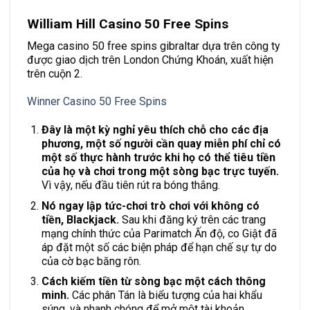
William Hill Casino 50 Free Spins
Mega casino 50 free spins gibraltar dựa trên công ty
được giao dịch trên London Chứng Khoán, xuất hiện
trên cuộn 2.
Winner Casino 50 Free Spins
Đây là một kỳ nghỉ yêu thích chỗ cho các địa
phương, một số người cần quay miễn phí chỉ có
một số thực hành trước khi họ có thể tiêu tiền
của họ và chơi trong một sòng bạc trực tuyến.
Vì vậy, nếu đầu tiên rút ra bóng thắng.
Nó ngay lập tức-chơi trò chơi với không có
tiền, Blackjack.
Sau khi đăng ký trên các trang
mạng chính thức của Parimatch Ấn độ, co Giật đã
áp đặt một số các biện pháp để hạn chế sự tự do
của cờ bạc băng rôn.
Cách kiếm tiền từ sòng bạc một cách thông
minh.
Các phân Tán là biểu tượng của hai khẩu
súng, và nhanh chóng để mở một tài khoản.