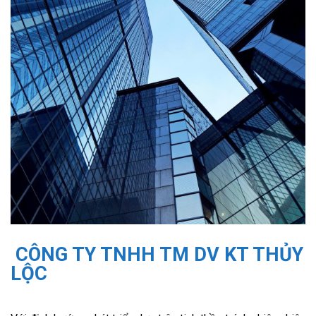
CÔNG TY TNHH TM DV KT THỦY
LỘC