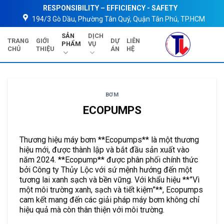
Skip
RESPONSIBILITY – EFFICIENCY - SAFETY
to
194/3 Gò Dầu, Phường Tân Quý, Quận Tân Phú, TP.HCM
content
SẢN
DỊCH
TRANG
GIỚI
DỰ
LIÊN
PHẨM
VỤ
CHỦ
THIỆU
ÁN
HỆ
BƠM
ECOPUMPS
Thương hiệu máy bơm **Ecopumps** là một thương
hiệu mới, được thành lập và bắt đầu sản xuất vào
năm 2024. **Ecopump** được phân phối chính thức
bởi Công ty Thủy Lộc với sứ mệnh hướng đến một
tương lai xanh sạch và bền vững. Với khẩu hiệu **”Vì
một môi trường xanh, sạch và tiết kiệm”**, Ecopumps
cam kết mang đến các giải pháp máy bơm không chỉ
hiệu quả mà còn thân thiện với môi trường.