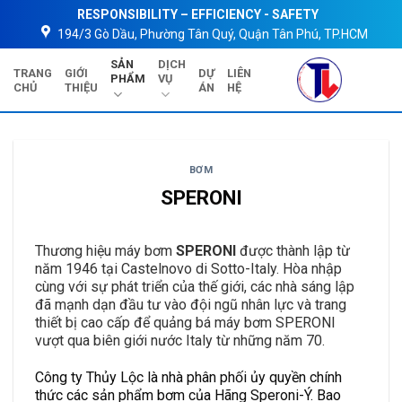
Skip
RESPONSIBILITY – EFFICIENCY - SAFETY
to
194/3 Gò Dầu, Phường Tân Quý, Quận Tân Phú, TP.HCM
content
SẢN
DỊCH
TRANG
GIỚI
DỰ
LIÊN
PHẨM
VỤ
CHỦ
THIỆU
ÁN
HỆ
BƠM
SPERONI
Thương hiệu máy bơm
SPERONI
được thành lập từ
năm 1946 tại Castelnovo di Sotto-Italy. Hòa nhập
cùng với sự phát triển của thế giới, các nhà sáng lập
đã mạnh dạn đầu tư vào đội ngũ nhân lực và trang
thiết bị cao cấp để quảng bá máy bơm SPERONI
vượt qua biên giới nước Italy từ những năm 70.
Công ty Thủy Lộc là nhà phân phối ủy quyền chính
thức các sản phẩm bơm của Hãng Speroni-Ý. Bao