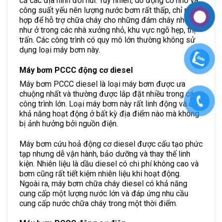
cả các địa hình đồi núi. Tuy nhiên, do động cơ nhỏ và
công suất yếu nên lượng nước bơm rất thấp, chỉ phù
hợp để hỗ trợ chữa cháy cho những đám cháy nhỏ,
như ở trong các nhà xưởng nhỏ, khu vực ngõ hẹp, thị
trấn. Các công trình có quy mô lớn thường không sử
dụng loại máy bơm này.
Máy bơm PCCC động cơ diesel
Máy bơm PCCC diesel là loại máy bơm được ưa
chuộng nhất và thường được lắp đặt nhiều trong các
công trình lớn. Loại máy bơm này rất linh động và có
khả năng hoạt động ở bất kỳ địa điểm nào mà không
bị ảnh hưởng bởi nguồn điện.
Máy bơm cứu hoả động cơ diesel được cấu tạo phức
tạp nhưng dễ vận hành, bảo dưỡng và thay thế linh
kiện. Nhiên liệu là dầu diesel có chi phí không cao và
bơm cũng rất tiết kiệm nhiên liệu khi hoạt động.
Ngoài ra, máy bơm chữa cháy diesel có khả năng
cung cấp một lượng nước lớn và đáp ứng nhu cầu
cung cấp nước chữa cháy trong một thời điểm.