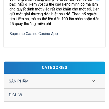
bạc. Mỗi đi kèm với cụ thể của riêng mình có mà làm
cho quyết định một việc rất khó khăn cho một số, Đèn
giữ một giải thưởng đặc biệt sau đó. Theo số người
tìm kiếm nó, mà có thể lên đến 100 lần nhân hoặc đến
25 quay thưởng miễn phí.
Supremo Casino Casino App
CATEGORIES
SẢN PHẨM
DỊCH VỤ