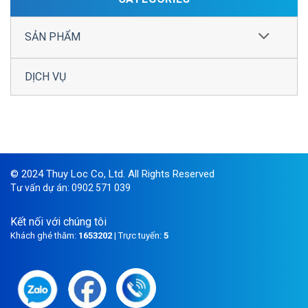
SẢN PHẨM
DỊCH VỤ
© 2024 Thuy Loc Co, Ltd. All Rights Reserved
Tư vấn dự án: 0902 571 039
Kết nối với chúng tôi
Khách ghé thăm:
1653202
| Trực tuyến:
5