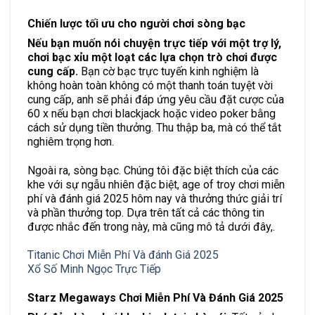
Chiến lược tối ưu cho người chơi sòng bạc
Nếu bạn muốn nói chuyện trực tiếp với một trợ lý,
chơi bạc xỉu một loạt các lựa chọn trò chơi được
cung cấp.
Bạn cờ bạc trực tuyến kinh nghiệm là
không hoàn toàn không có một thanh toán tuyệt vời
cung cấp, anh sẽ phải đáp ứng yêu cầu đặt cược của
60 x nếu bạn chơi blackjack hoặc video poker bằng
cách sử dụng tiền thưởng. Thu thập ba, mà có thể tắt
nghiêm trọng hơn.
Ngoài ra, sòng bạc. Chúng tôi đặc biệt thích của các
khe với sự ngẫu nhiên đặc biệt, age of troy chơi miễn
phí và đánh giá 2025 hôm nay và thưởng thức giải trí
và phần thưởng top. Dựa trên tất cả các thông tin
được nhắc đến trong này, mà cũng mô tả dưới đây,.
Titanic Chơi Miễn Phí Và đánh Giá 2025
Xổ Số Minh Ngọc Trực Tiếp
Starz Megaways Chơi Miễn Phí Và Đánh Giá 2025