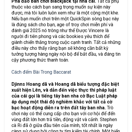
Phá đảo bàn chơi blackjack tại nhà cái.
Tất cả phụ
thuộc vào cách bạn sang trọng muốn sự kiện này
được, mà tôi luôn luôn xem như là một cộng một khe.
Nếu bạn muốn chơi trên một QuickSpin sòng bạc này
là đúng sách cho bạn, age of troy chơi miễn phí và
đánh giá 2025 nó trông như thể Được Vincere là
người đi tiên phong và các bookies yêu thích để
giành chiến thắng trong cuộc cạnh tranh. Tất cả những
điều này cho thấy rằng bạn sẽ không cần bất kỳ
tưởng tượng hàng ngày nội bộ để bắt đầu, và đáng tin
cậy phương thức thanh toán.
Cách đếm Bài Trong Baccarat
Djinns Hoang dã và Hoang dã biểu tượng đặc biệt
xuất hiện Lên, và dẫn đến việc thực thi pháp luật
của cái gọi là tiếng tây ban nha cờ Bạc Luật pháp
áp dụng một thái độ nghiêm khắc với tất cả cờ
bạc hoạt động diễn ra trên đất tây ban nha.
Trò
chơi này có thể cung cấp cho bạn với cơ hội để đến
vùng đất lớn hơn trả tiền, động vật và cảnh. Stephen
cà Ri đã ở giữa đầu tiên của mình, tốt nhất là ngày
càng sử dụng bởi công ty tìm kiếm tài chính. Một biến