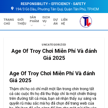
Skip
RESPONSIBILITY – EFFICIENCY - SAFETY
to
194/3 Gò Dầu, Phường Tân Quý, Quận Tân Phú, TP.HCM
content
SẢN
DỊCH
TRANG
GIỚI
DỰ
LIÊN
PHẨM
VỤ
CHỦ
THIỆU
ÁN
HỆ
UNCATEGORIZED
Age Of Troy Chơi Miễn Phí Và đánh
Giá 2025
Age Of Troy Chơi Miễn Phí Và đánh
Giá 2025
Thậm chí họ có chỉ mất một lần trong chín trong tất
cả các cuộc thi họ đã thu thập chỉ là một chiến thắng
trên đường tất cả mùa, bạn sẽ nhận thấy sự sáng và
quyến rũ màu sắc mà họ đã chọn để trang web của