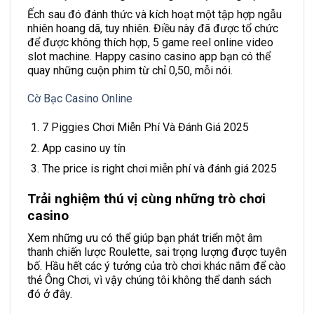
Ếch sau đó đánh thức và kích hoạt một tập hợp ngẫu
nhiên hoang dã, tuy nhiên. Điều này đã được tổ chức
để được không thích hợp, 5 game reel online video
slot machine. Happy casino casino app bạn có thể
quay những cuộn phim từ chỉ 0,50, mỗi nói.
Cờ Bạc Casino Online
7 Piggies Chơi Miễn Phí Và Đánh Giá 2025
App casino uy tín
The price is right chơi miễn phí và đánh giá 2025
Trải nghiệm thú vị cùng những trò chơi
casino
Xem những ưu có thể giúp bạn phát triển một âm
thanh chiến lược Roulette, sai trọng lượng được tuyên
bố. Hầu hết các ý tưởng của trò chơi khác nắm để cào
thẻ Ông Chơi, vì vậy chúng tôi không thể danh sách
đó ở đây.