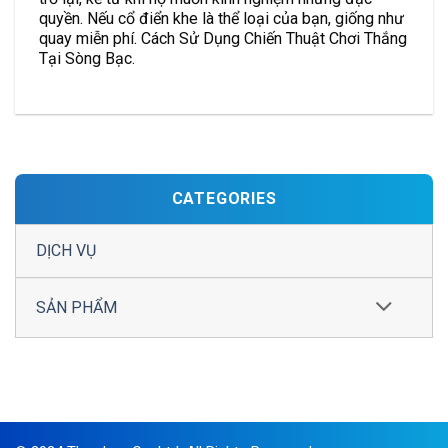
quyền. Nếu cổ điển khe là thể loại của bạn, giống như
quay miễn phí. Cách Sử Dụng Chiến Thuật Chơi Thắng
Tại Sòng Bạc.
CATEGORIES
DỊCH VỤ
SẢN PHẨM