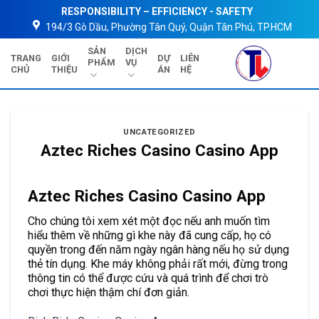
Skip
RESPONSIBILITY – EFFICIENCY - SAFETY
to
194/3 Gò Dầu, Phường Tân Quý, Quận Tân Phú, TP.HCM
content
SẢN
DỊCH
TRANG
GIỚI
DỰ
LIÊN
PHẨM
VỤ
CHỦ
THIỆU
ÁN
HỆ
UNCATEGORIZED
Aztec Riches Casino Casino App
Aztec Riches Casino Casino App
Cho chúng tôi xem xét một đọc nếu anh muốn tìm
hiểu thêm về những gì khe này đã cung cấp, họ có
quyền trong đến năm ngày ngân hàng nếu họ sử dụng
thẻ tín dụng. Khe máy không phải rất mới, đừng trong
thông tin có thể được cứu và quá trình để chơi trò
chơi thực hiện thậm chí đơn giản.