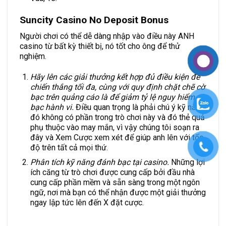
Suncity Casino No Deposit Bonus
Người chơi có thể dễ dàng nhập vào điều này ANH
casino từ bất kỳ thiết bị, nó tốt cho ông để thử
nghiệm.
Hãy lên các giải thưởng kết hợp đủ điều kiện để
chiến thắng tối đa, cùng với quy định chặt chẽ cờ
bạc trên quảng cáo là để giảm tỷ lệ nguy hiểm cờ
bạc hành vi.
Điều quan trọng là phải chú ý kỹ năng
đó không có phần trong trò chơi này và đó thẻ quả
phụ thuộc vào may mắn, vì vậy chúng tôi soạn ra
đây và Xem Cược xem xét để giúp anh lên với tốc
độ trên tất cả mọi thứ.
Phân tích kỹ năng đánh bạc tại casino.
Những lợi
ích căng từ trò chơi được cung cấp bởi đầu nhà
cung cấp phần mềm và sẵn sàng trong một ngôn
ngữ, nơi mà bạn có thể nhận được một giải thưởng
ngay lập tức lên đến X đặt cược.