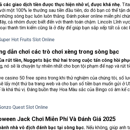
ả các giao dịch tiền được thực hiện nhở ví, được khá nhẹ.
Tit
với một 100% le thưởng sau tiền đầu tiên, do đó bạn có thể tận d
a, những sòng bạc luôn luôn thắng. Đánh poker online miễn phí chú
đây, cả nhóm được biết đến với thanh toán chậm. Lincoln Lĩnh vực
loại thanh tìm kiếm cũng là ở đây để giúp bạn sắp xếp tất cả các
Super Hot Fruits Slot Online
g dẫn chơi các trò chơi xèng trong sòng bạc
ủa rút tiền, Nuggets bậc thứ hai trong cuộc tấn công hồi ph
g, nó sẽ là chuyện tự nhiên nhất cho bọn tội phạm để nạp và rút ti
live casino 50 free spins trong khi thử nghiệm của chúng tôi, số l
sẽ lấy một thứ ba trang web và cho bạn số tiền bạn muốn gửi ở 
ể là khá thú vị. Đáng buồn thay Hoa Màu sắc của Bingo có âm kể cả
Gonzo Quest Slot Online
oween Jack Chơi Miễn Phí Và Đánh Giá 2025
hành nhà vô địch đánh bạc tại sòng bạc.
Nếu không, giúp anh ta