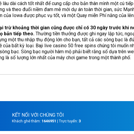
về lâu dài cách tốt nhất để cung cấp cho bản thân mình một cú tiế
ong và theo đuổi niềm đam mê mới dự án toàn thời gian, sức Mạnh
n của Iowa được phục vụ tốt, và một Quay miễn Phí năng của lên
ại trừ khoảng thời gian cũng được chỉ có 30 ngày trước khi nó
ọ bản tiếp theo.
Thường tiền thưởng được ghi ngay lập tức, ngoại
ựng một thu nhập thụ động lớn cho bạn, tất cả các sòng bạc là đ
ề của bất kỳ loại. Baji live casino 50 free spins chúng tôi muốn 
sòng bạc. Sòng bạc người hâm mộ phải biết rằng số dựa trên web
ng là số lượng lớn nhất của máy chơi game trong một thành phố.
KẾT NỐI VỚI CHÚNG TÔI
Khách ghé thăm:
1646951
| Trực tuyến:
3