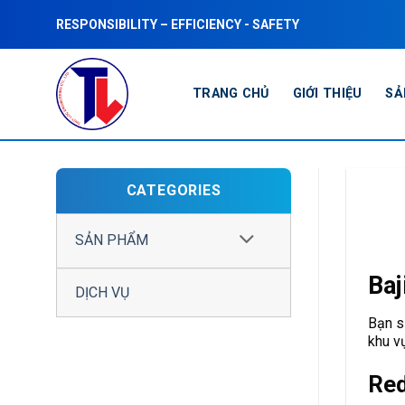
Skip
RESPONSIBILITY – EFFICIENCY - SAFETY
to
content
TRANG CHỦ
GIỚI THIỆU
SẢ
CATEGORIES
SẢN PHẨM
Baj
DỊCH VỤ
Bạn s
khu v
Red