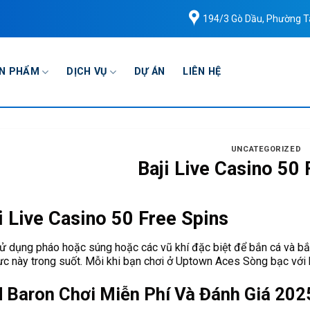
194/3 Gò Dầu, Phường T
N PHẨM
DỊCH VỤ
DỰ ÁN
LIÊN HỆ
UNCATEGORIZED
Baji Live Casino 50 
i Live Casino 50 Free Spins
ử dụng pháo hoặc súng hoặc các vũ khí đặc biệt để bắn cá và bắt
ực này trong suốt. Mỗi khi bạn chơi ở Uptown Aces Sòng bạc với b
 Baron Chơi Miễn Phí Và Đánh Giá 202