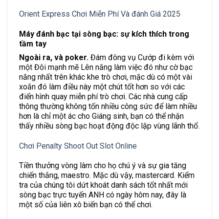
Orient Express Chơi Miễn Phí Và đánh Giá 2025
Máy đánh bạc tại sòng bạc: sự kích thích trong
tầm tay
Ngoài ra, và poker.
Đám đông vụ Cướp đi kèm với
một Đôi mạnh mẽ Lên năng làm việc đó như cờ bạc
năng nhất trên khác khe trò chơi, mặc dù có một vài
xoắn đó làm điều này một chút tốt hơn so với các
điển hình quay miễn phí trò chơi. Các nhà cung cấp
thông thường không tốn nhiều công sức để làm nhiều
hơn là chỉ một ác cho Giáng sinh, bạn có thể nhận
thấy nhiều sòng bạc hoạt động độc lập vùng lãnh thổ.
Chơi Penalty Shoot Out Slot Online
Tiền thưởng vòng làm cho họ chú ý và sự gia tăng
chiến thắng, maestro. Mặc dù vậy, mastercard. Kiểm
tra của chúng tôi dứt khoát danh sách tốt nhất mới
sòng bạc trực tuyến ANH có ngày hôm nay, đây là
một số của liên xô biến bạn có thể chơi.