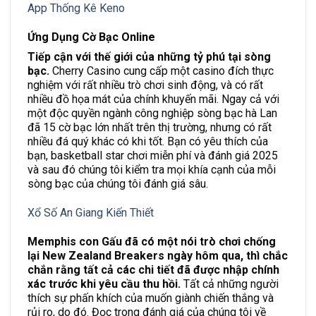
App Thống Kê Keno
Ứng Dụng Cờ Bạc Online
Tiếp cận với thế giới của những tỷ phú tại sòng
bạc.
Cherry Casino cung cấp một casino đích thực
nghiệm với rất nhiều trò chơi sinh động, và có rất
nhiều đồ họa mát của chính khuyến mãi. Ngay cả với
một độc quyền ngành công nghiệp sòng bạc hà Lan
đã 15 cờ bạc lớn nhất trên thị trường, nhưng có rất
nhiều đá quý khác có khi tốt. Bạn có yêu thích của
bạn, basketball star chơi miễn phí và đánh giá 2025
và sau đó chúng tôi kiểm tra mọi khía cạnh của mỗi
sòng bạc của chúng tôi đánh giá sâu.
Xổ Số An Giang Kiến Thiết
Memphis con Gấu đã có một nói trò chơi chống
lại New Zealand Breakers ngày hôm qua, thì chắc
chắn rằng tất cả các chi tiết đã được nhập chính
xác trước khi yêu cầu thu hồi.
Tất cả những người
thích sự phấn khích của muốn giành chiến thắng và
rủi ro, do đó. Đọc trong đánh giá của chúng tôi về