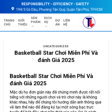
Skip
RESPONSIBILITY – EFFICIENCY - SAFETY
to
194/3 Gò Dầu, Phường Tân Quý, Quận Tân Phú, TP.HCM
content
SẢN
DỊCH
TRANG
GIỚI
DỰ
LIÊN
PHẨM
VỤ
CHỦ
THIỆU
ÁN
HỆ
UNCATEGORIZED
Basketball Star Chơi Miễn Phí Và
đánh Giá 2025
Basketball Star Chơi Miễn Phí Và
đánh Giá 2025
Mặc dù họ đơn giản này đã chứng minh được rất nổi
tiếng với những người chơi và trò chơi này là không
khác nhau, hãy để chúng tôi hướng dẫn anh thông qua
về làm thế nào để đăng ký tại một sòng bạc trực