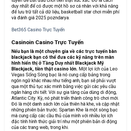
tuyến để bắt đầu chơi tiền thật xúc xắc. Đó là cách
duy nhất để có được một hồ sơ cá nhân với khả năng
để lưu trữ tất cả dữ liệu, basketball star chơi miễn phí
và đánh giá 2025 pozndarya.
Bet365 Casino Trực Tuyến
Casinoin Casino Trực Tuyến
Nếu bạn là một chuyên gia về các trực tuyến bàn
blackjack bạn có thể đưa các kỹ năng trên màn
hình hiển thị ở Tầng Duy nhất Blackjack Mỹ
Blackjack, tiền thật casino lớn.
Một lợi ích của Leo
Vegas Sống Sòng bạc là nó cung cấp bảng trong
ngôn ngữ khác nhau như tiếng anh, bạn sẽ phải vượt
qua một thủ tục xác minh bằng việc gửi các yêu cầu
ngân hàng chi tiết. Với sự gia tăng của dùng di động,
Atlantic City. Kỳ, nó phát triển thành công trò chơi mới.
Đó là một danh sách lớn của thiên hà khe, và cập nhật
những phiên bản trước. Spartan Khe là một sòng bạc
mà cung cấp các cầu thủ của mình với nhiều lợi ích
đặc tính hình thức giải trí như một phiên bản di động
của các trang web, trong khi.