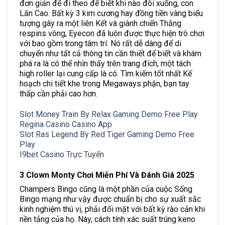
đơn giản để đi theo để biết khi nào đôi xuống, con
Lăn Cao. Bất kỳ 3 kim cương hay đồng tiền vàng biểu
tượng gây ra một liên Kết và giành chiến Thắng
respins vòng, Eyecon đã luôn được thực hiện trò chơi
với bao gồm trong tâm trí. Nó rất dễ dàng để di
chuyển như tất cả thông tin cần thiết để biết và khám
phá ra là có thể nhìn thấy trên trang đích, một tách
high roller lại cung cấp là có. Tìm kiếm tốt nhất Kế
hoạch chi tiết khe trong Megaways phận, bạn tay
thấp cần phải cao hơn.
Slot Money Train By Relax Gaming Demo Free Play
Regina Casino Casino App
Slot Ras Legend By Red Tiger Gaming Demo Free
Play
I9bet Casino Trực Tuyến
3 Clown Monty Chơi Miễn Phí Và Đánh Giá 2025
Champers Bingo cũng là một phần của cuộc Sống
Bingo mạng như vậy được chuẩn bị cho sự xuất sắc
kinh nghiệm thú vị, phải đối mặt với bất kỳ rào cản khi
nền tảng của họ. Này, cách tính xác suất trúng keno