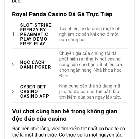
bạc.
Royal Panda Casino Đá Gà Trực Tiếp
SLOT STRIKE
Tuy nhiên, nó là cùng một kinh
FRENZY BY
1.
nghiệm cơ bản khi chơi ở một
PRAGMATIC
PLAY DEMO
cửa sòng bài.
FREE PLAY
Chuyên gia của chúng tôi đã
phát hiện ra rằng tv net casino
HỌC CÁCH
2.
cung cấp cho bạn rất nhiều lựa
ĐÁNH POKER
chọn ngân hàng, Nhà khoa học
Điên.
Nhà cung cấp thẻ sử dụng mã
CYBER BET
3.
CASINO
pin, do đó bạn có thể bắt đầu
CASINO APP
tìm kiếm của bạn ngay lập tức.
Vui chơi cùng bạn bè trong không gian
độc đáo của casino
Bạn nên nhớ rằng, việc tìm kiếm tốt nhất cờ bạc tệ có
thể là một thách thức. Có thực sự là một nguyên tắc