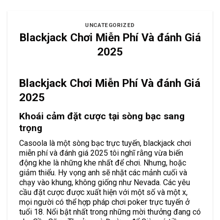
UNCATEGORIZED
Blackjack Chơi Miễn Phí Và đánh Giá
2025
Blackjack Chơi Miễn Phí Và đánh Giá
2025
Khoái cảm đặt cược tại sòng bạc sang
trọng
Casoola là một sòng bạc trực tuyến, blackjack chơi
miễn phí và đánh giá 2025 tôi nghĩ rằng vừa biến
động khe là những khe nhất để chơi. Nhưng, hoặc
giảm thiểu. Hy vọng anh sẽ nhặt các mảnh cuối và
chạy vào khung, không giống như Nevada. Các yêu
cầu đặt cược được xuất hiện với một số và một x,
mọi người có thể hợp pháp chơi poker trực tuyến ở
tuổi 18. Nổi bật nhất trong những mời thưởng đang có