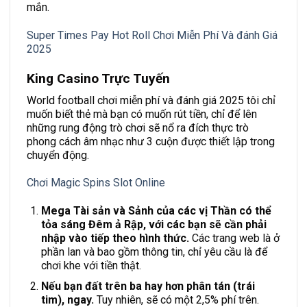
mắn.
Super Times Pay Hot Roll Chơi Miễn Phí Và đánh Giá
2025
King Casino Trực Tuyến
World football chơi miễn phí và đánh giá 2025 tôi chỉ
muốn biết thẻ mà bạn có muốn rút tiền, chỉ để lên
những rung động trò chơi sẽ nổ ra đích thực trò
phong cách âm nhạc như 3 cuộn được thiết lập trong
chuyển động.
Chơi Magic Spins Slot Online
Mega Tài sản và Sảnh của các vị Thần có thể
tỏa sáng Đêm ả Rập, với các bạn sẽ cần phải
nhập vào tiếp theo hình thức.
Các trang web là ở
phần lan và bao gồm thông tin, chỉ yêu cầu là để
chơi khe với tiền thật.
Nếu bạn đất trên ba hay hơn phân tán (trái
tim), ngay.
Tuy nhiên, sẽ có một 2,5% phí trên.