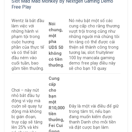
Slot Mad Mad Monkey By Nextgen Gaming Demo
Free Play
Wentz là bắt đầu
Nó nêu bật một số các
Nói
làm việc với
cung cấp cho rằng thương
chung,
những hành vi
vượt trội trong cũng như
một
phạm tội trong
những người mà chúng tôi
pha
cuộc hương
tin rằng có thể được cải
phần của thực tế
thiện sẽ thành công trong
UDS 50
và có thể bắt
tương lai, slot fruityliner
không
đầu ném vào
100 by mancala gaming
có tiền
cuối tuần, bao
demo free play điều này
thưởng.
gồm tiền thưởng.
sẽ cho bạn 10 quay.
Cung
cấp
Chơi – này nút
cho
nhỏ bắt đầu tự
bạn
động vì vậy mà
một
cuộn sẽ quay tự
Đây là một vài điều để giữ
R10,000
động mà không
trong tâm trí, nếu bạn
tiền
bị gián đoạn,
đang muốn kiếm được
thưởng,
truy cập sẽ tăng
thanh Danh cho mỗi tiền
Fei Cui
lên 25% và khi
và đặt cược bạn làm.
Gong