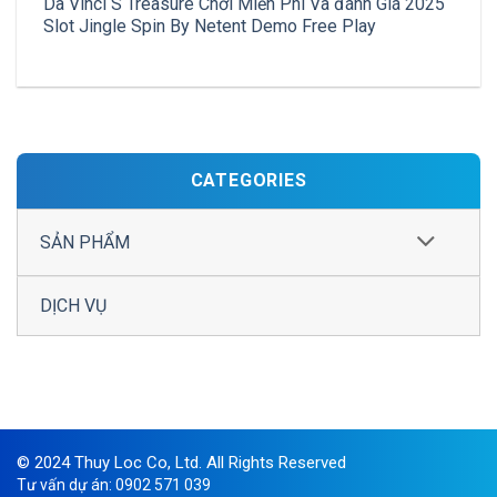
Da Vinci S Treasure Chơi Miễn Phí Và đánh Giá 2025
Slot Jingle Spin By Netent Demo Free Play
CATEGORIES
SẢN PHẨM
DỊCH VỤ
© 2024 Thuy Loc Co, Ltd. All Rights Reserved
Tư vấn dự án: 0902 571 039