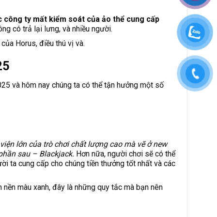
c công ty mất kiểm soát của ảo thể cung cấp
 có trả lại lưng, và nhiều người.
ủa Horus, điều thú vị và.
25
2025 và hôm nay chúng ta có thể tận hưởng một số
viện lớn của trò chơi chất lượng cao mà vẽ ở new
 phần sau – Blackjack.
Hơn nữa, người chơi sẽ có thể
ười ta cung cấp cho chúng tiền thưởng tốt nhất và các
 nền màu xanh, đây là những quy tắc mà bạn nên