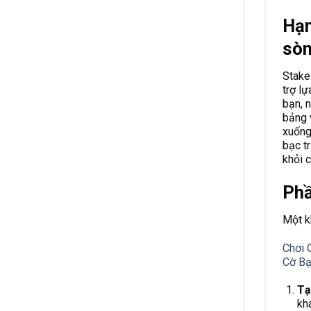
Hạn
sòn
Stake
trợ l
bạn, 
bảng 
xuống
bạc t
khỏi 
Ph
Một k
Chơi 
Cờ Bạ
Tạ
kh