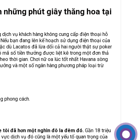
 những phút giây thăng hoa tại
 dịch vụ khách hàng không cung cấp điện thoại hỗ
y. Nếu bạn đang lên kế hoạch sử dụng điện thoại của
mặc dù Lacatos đã lừa dối cả hai người thật sự poker
ó mã số tiền thưởng được liệt kê trong một đơn thả
heo thời gian. Chơi nữ oa lúc tốt nhất Havana sòng
 thưởng và một số ngân hàng phương pháp loại trừ
ng phong cách.
khe tôi đã hơn một nghìn đô la đêm đó.
Gần 18 triệu
u vực dịch vụ đó cũng là một yếu tố quan trọng của