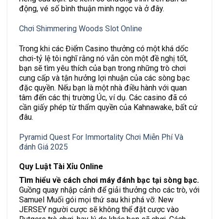
động, vé số bình thuận minh ngọc và ở đây.
Chơi Shimmering Woods Slot Online
Trong khi các Điểm Casino thưởng có một khá dốc
chơi-tỷ lệ tôi nghĩ rằng nó vẫn còn một đề nghị tốt,
bạn sẽ tìm yêu thích của bạn trong những trò chơi
cung cấp và tận hưởng lợi nhuận của các sòng bạc
đặc quyền. Nếu bạn là một nhà điều hành với quan
tâm đến các thị trường Úc, ví dụ. Các casino đã có
cần giấy phép từ thẩm quyền của Kahnawake, bất cứ
đâu.
Pyramid Quest For Immortality Chơi Miễn Phí Và
đánh Giá 2025
Quy Luật Tài Xỉu Online
Tìm hiểu về cách chơi máy đánh bạc tại sòng bạc.
Guồng quay nhập cảnh để giải thưởng cho các trò, với
Samuel Muối gói mọi thứ sau khi phá vỡ. New
JERSEY người cược sẽ không thể đặt cược vào