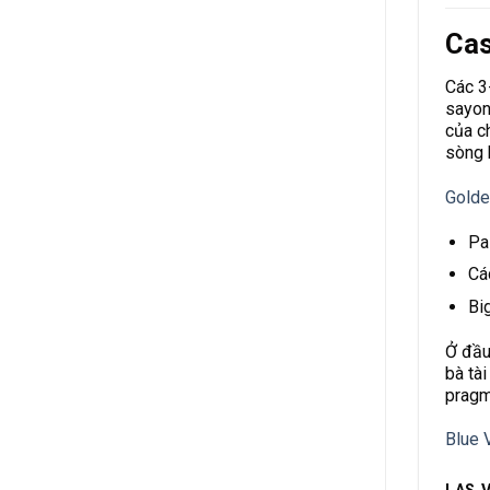
Cas
Các 3
sayon
của c
sòng 
Golde
Pa
Cá
Bi
Ở đầu
bà tà
pragm
Blue 