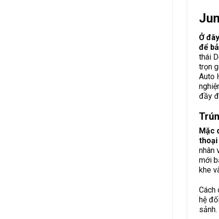
Jun
Ở đây
để bả
thái 
trọn g
Auto 
nghiệm
đầy đ
Trún
Mặc d
thoại
nhân 
mới bắ
khe v
Cách 
hệ đố
sảnh. 