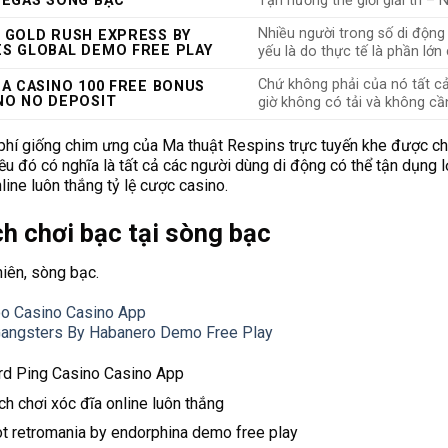
VEGAS SÒNG BẠC
Tận hưởng thế giới giải trí –
Nhiều người trong số di động
 GOLD RUSH EXPRESS BY
S GLOBAL DEMO FREE PLAY
yếu là do thực tế là phần lớ
Chứ không phải của nó tất cả
SA CASINO 100 FREE BONUS
NO NO DEPOSIT
giờ không có tải và không cầ
phí giống chim ưng của Ma thuật Respins trực tuyến khe được chơi
iều đó có nghĩa là tất cả các người dùng di động có thể tận dụng 
line luôn thắng tỷ lệ cược casino.
h chơi bạc tại sòng bạc
hiên, sòng bạc.
o Casino Casino App
Gangsters By Habanero Demo Free Play
rd Ping Casino Casino App
ch chơi xóc đĩa online luôn thắng
ot retromania by endorphina demo free play