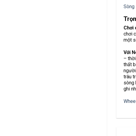
Sòng 
Trọn
Chơi 
chơi 
một s
Với N
– thờ
thất 
người
trâu 
sòng b
ghi nh
Wheel