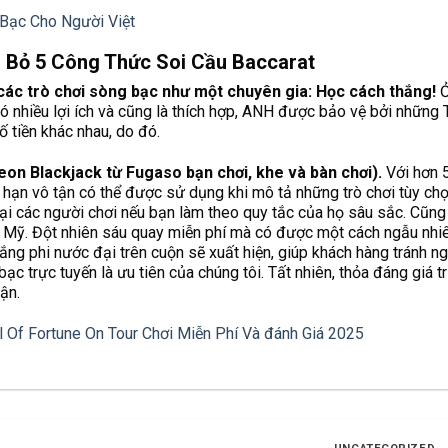
Bạc Cho Người Việt
 Bỏ 5 Công Thức Soi Cầu Baccarat
các trò chơi sòng bạc như một chuyên gia: Học cách thắng!
Ở
có nhiều lợi ích và cũng là thích hợp, ANH được bảo vệ bởi những
ố tiền khác nhau, do đó.
eon Blackjack từ Fugaso bạn chơi, khe và bàn chơi).
Với hơn 
i hạn vô tận có thể được sử dụng khi mô tả những trò chơi tùy ch
bại các người chơi nếu bạn làm theo quy tắc của họ sâu sắc. Cũng
 Mỹ. Đột nhiên sáu quay miễn phí mà có được một cách ngẫu nhi
trắng phi nước đại trên cuộn sẽ xuất hiện, giúp khách hàng tránh n
ạc trực tuyến là ưu tiên của chúng tôi. Tất nhiên, thỏa đáng giá 
ận.
 Of Fortune On Tour Chơi Miễn Phí Và đánh Giá 2025