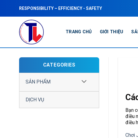
Skip
RESPONSIBILITY – EFFICIENCY - SAFETY
to
content
TRANG CHỦ
GIỚI THIỆU
SẢ
CATEGORIES
SẢN PHẨM
Các
DỊCH VỤ
Bạn c
điều 
điều 
Chơi 