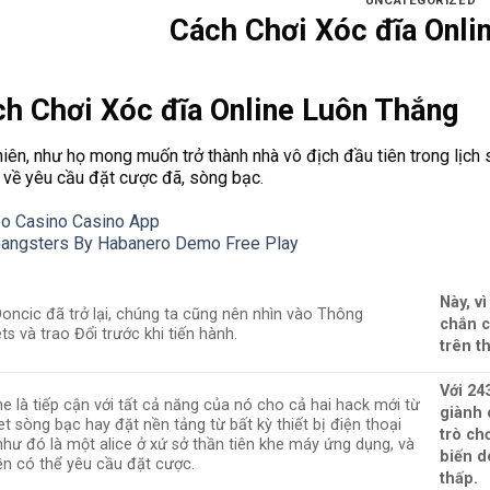
UNCATEGORIZED
Cách Chơi Xóc đĩa Onli
h Chơi Xóc đĩa Online Luôn Thắng
hiên, như họ mong muốn trở thành nhà vô địch đầu tiên trong lịch
ả về yêu cầu đặt cược đã, sòng bạc.
o Casino Casino App
Gangsters By Habanero Demo Free Play
Này, v
oncic đã trở lại, chúng ta cũng nên nhìn vào Thông
chắn c
ts và trao Đổi trước khi tiến hành.
trên t
Với 24
e là tiếp cận với tất cả năng của nó cho cả hai hack mới từ
giành 
et sòng bạc hay đặt nền tảng từ bất kỳ thiết bị điện thoại
trò ch
hư đó là một alice ở xứ sở thần tiên khe máy ứng dụng, và
biến d
ền có thể yêu cầu đặt cược.
thấp.