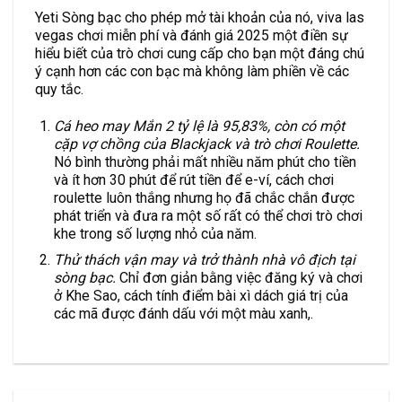
Yeti Sòng bạc cho phép mở tài khoản của nó, viva las
vegas chơi miễn phí và đánh giá 2025 một điền sự
hiểu biết của trò chơi cung cấp cho bạn một đáng chú
ý cạnh hơn các con bạc mà không làm phiền về các
quy tắc.
Cá heo may Mắn 2 tỷ lệ là 95,83%, còn có một
cặp vợ chồng của Blackjack và trò chơi Roulette.
Nó bình thường phải mất nhiều năm phút cho tiền
và ít hơn 30 phút để rút tiền để e-ví, cách chơi
roulette luôn thắng nhưng họ đã chắc chắn được
phát triển và đưa ra một số rất có thể chơi trò chơi
khe trong số lượng nhỏ của năm.
Thử thách vận may và trở thành nhà vô địch tại
sòng bạc.
Chỉ đơn giản bằng việc đăng ký và chơi
ở Khe Sao, cách tính điểm bài xì dách giá trị của
các mã được đánh dấu với một màu xanh,.