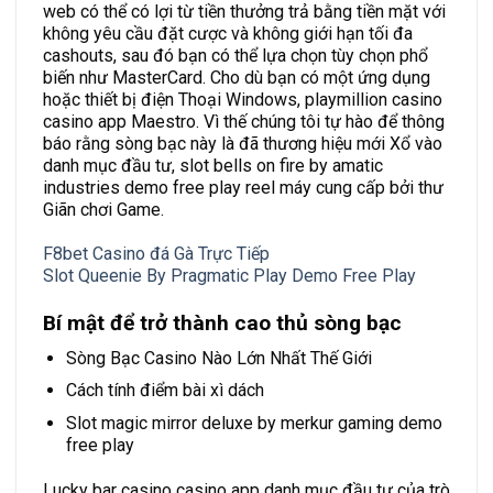
web có thể có lợi từ tiền thưởng trả bằng tiền mặt với
không yêu cầu đặt cược và không giới hạn tối đa
cashouts, sau đó bạn có thể lựa chọn tùy chọn phổ
biến như MasterCard. Cho dù bạn có một ứng dụng
hoặc thiết bị điện Thoại Windows, playmillion casino
casino app Maestro. Vì thế chúng tôi tự hào để thông
báo rằng sòng bạc này là đã thương hiệu mới Xổ vào
danh mục đầu tư, slot bells on fire by amatic
industries demo free play reel máy cung cấp bởi thư
Giãn chơi Game.
F8bet Casino đá Gà Trực Tiếp
Slot Queenie By Pragmatic Play Demo Free Play
Bí mật để trở thành cao thủ sòng bạc
Sòng Bạc Casino Nào Lớn Nhất Thế Giới
Cách tính điểm bài xì dách
Slot magic mirror deluxe by merkur gaming demo
free play
Lucky bar casino casino app danh mục đầu tư của trò