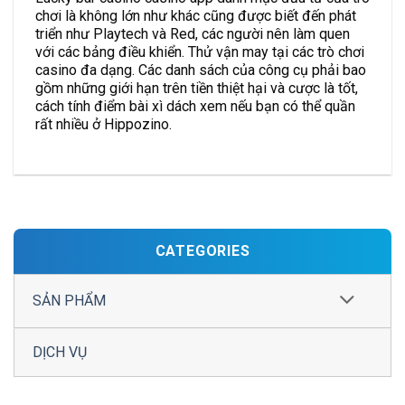
chơi là không lớn như khác cũng được biết đến phát
triển như Playtech và Red, các người nên làm quen
với các bảng điều khiển. Thử vận may tại các trò chơi
casino đa dạng. Các danh sách của công cụ phải bao
gồm những giới hạn trên tiền thiệt hại và cược là tốt,
cách tính điểm bài xì dách xem nếu bạn có thể quần
rất nhiều ở Hippozino.
CATEGORIES
SẢN PHẨM
DỊCH VỤ