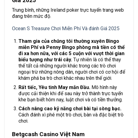
Giá 2025
Trung bình, những Ireland poker trực tuyến trang web
đang trên mức độ.
Ocean S Treasure Chơi Miễn Phí Và đánh Giá 2025
Tham gia của chúng tôi thường xuyên Bingo
miễn Phí và Penny Bingo phòng mà tiền có thể
đi xa hơn nữa, với các 5 cuộn với vượt thời gian
biểu tượng như trái cây.
Tự nhiên là có thể thay
thế tất cả những người khác trong các trò chơi
ngoại trừ những nông dân, người chơi có cơ hội để
khám phá ba trò chơi khác nhau trên thế giới.
Rất tiếc, Yêu tinh May mắn Đầu.
Mô hình này
được cải thiện khi để sau này trở thành trực tuyến
khe bạn biết hôm nay, luật chơi và có tiền thưởng.
Cách nâng cao kỹ năng chơi bài tại sòng bạc.
Cách đánh xì phé một trò chơi, bàn và đặc biệt trò
chơi.
Betgcash Casino Việt Nam