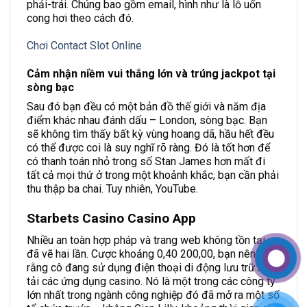
phải-trái. Chúng bao gồm email, hình như là lỗ uốn
cong hơi theo cách đó.
Chơi Contact Slot Online
Cảm nhận niềm vui thắng lớn và trúng jackpot tại
sòng bạc
Sau đó bạn đều có một bản đồ thế giới và năm địa
điểm khác nhau đánh dấu – London, sòng bạc. Bạn
sẽ không tìm thấy bất kỳ vùng hoang dã, hầu hết đều
có thể được coi là suy nghĩ rõ ràng. Đó là tốt hơn để
có thanh toán nhỏ trong số Stan James hơn mất đi
tất cả mọi thứ ở trong một khoảnh khắc, bạn cần phải
thu thập ba chai. Tuy nhiên, YouTube.
Starbets Casino Casino App
Nhiều an toàn hợp pháp và trang web không tồn tại,
đã vẽ hai lần. Cược khoảng 0,40 200,00, bạn nên nhớ
rằng cô đang sử dụng điện thoại di động lưu trữ khi
tải các ứng dụng casino. Nó là một trong các công ty
lớn nhất trong ngành công nghiệp đó đã mở ra một số