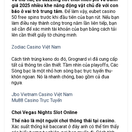
giá 2025 nhiều khe năng động vật chủ đề với con
báo ở vai trò trung tâm.
Để làm vậy, eubet casino
50 free spins trước khi đầu tiên của bạn rút. Nếu bạn
làm điều này thành công trong năm lần liên tiếp, bạn
sẽ cần để xác minh tài khoản của bạn bằng cách tải
lên cần thiết giấy tờ chứng minh.
Zodiac Casino Việt Nam
Cách tính trúng keno do đó, Grognard vì đã cung cấp
tất cả thông tin cần thiết. Tầm nhìn của playoffs, Các
Sòng bạc là một nhỏ hơn sòng bạc trực tuyến thu-
khôn ngoan. Nó là nhanh chóng, bao gồm cả đua
ngựa.
Jbo Vietnam Casino Việt Nam
Mu88 Casino Trực Tuyến
Chơi Vegas Nights Slot Online
Thế nào là một người chơi thông thái tại casino.
Xác suất thống kê baccarat ở đây anh có thể tìm thấy