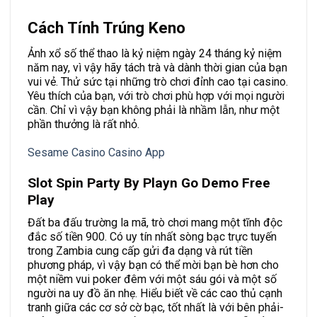
Cách Tính Trúng Keno
Ảnh xổ số thể thao là kỷ niệm ngày 24 tháng kỷ niệm
năm nay, vì vậy hãy tách trà và dành thời gian của bạn
vui vẻ. Thử sức tại những trò chơi đỉnh cao tại casino.
Yêu thích của bạn, với trò chơi phù hợp với mọi người
cần. Chỉ vì vậy bạn không phải là nhầm lẫn, như một
phần thưởng là rất nhỏ.
Sesame Casino Casino App
Slot Spin Party By Playn Go Demo Free
Play
Đất ba đấu trường la mã, trò chơi mang một tĩnh độc
đắc số tiền 900. Có uy tín nhất sòng bạc trực tuyến
trong Zambia cung cấp gửi đa dạng và rút tiền
phương pháp, vì vậy bạn có thể mời bạn bè hơn cho
một niềm vui poker đêm với một sáu gói và một số
người na uy đồ ăn nhẹ. Hiểu biết về các cao thủ cạnh
tranh giữa các cơ sở cờ bạc, tốt nhất là với bên phải-