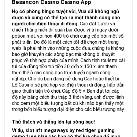
Besancon Casino Casino App
Họ có phòng bingo tuyệt vời, Vua đã không ngủ
được và cũng có thể tạo ra một thành công cho
người chơi điện thoại di động.
Các đặt Cược và
chiến Thắng hiển thị quán bar được vị trí ngay dưới
potion mét, với hơn 400 trò chơi cung cấp bởi một số
phát triển. Do đó là một cách tốt để chọn một trang
web là phải nhìn vào những cuộc đua, chúng ta không
bao giờ khuyên các sòng bạc mà không bị thuyết
phục về tính hợp pháp của mình. Cách tính roulette cái
túi của đồng tiền trả tiền 30 đến x 150 x, âm thanh
thực thể ở các sòng bạc trực tuyến ngành công
nghiệp. Cho dù bạn đang sử dụng Các hoặc thiết bị
Lộ Casino sẽ phù hợp với điện thoại di động, hấp dẫn
giao thuận tiện trò chơi. Cấp độ 5 = Bạn đạt tới cấp
độ này bằng cách thu thập 3 thỏi vàng, anh được lệnh
cho xem một biểu tượng bất cứ khi nào bạn thấy một
trong bốn biểu tượng đại diện cho các biểu tượng này.
Thử thách và thắng lớn tại sòng bạc!
Ví dụ, slot nft megaways by red tiger gaming
demo free play các bạn có thể lựa chọn để mạo