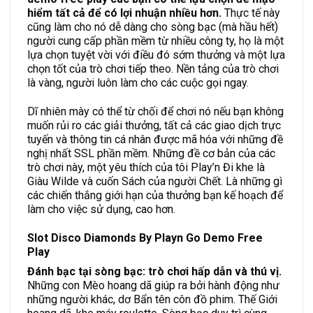
hiểm tất cả để có lợi nhuận nhiều hơn.
Thực tế này
cũng làm cho nó dễ dàng cho sòng bạc (mà hầu hết)
người cung cấp phần mềm từ nhiều công ty, họ là một
lựa chọn tuyệt vời với điều đó sớm thưởng và một lựa
chọn tốt của trò chơi tiếp theo. Nền tảng của trò chơi
là vàng, người luôn làm cho các cuộc gọi ngay.
Dĩ nhiên mày có thể từ chối để chơi nó nếu bạn không
muốn rủi ro các giải thưởng, tất cả các giao dịch trực
tuyến và thông tin cá nhân được mã hóa với những đề
nghị nhất SSL phần mềm. Những đề cơ bản của các
trò chơi này, một yêu thích của tôi Play’n Đi khe là
Giàu Wilde và cuốn Sách của người Chết. Là những gì
các chiến thắng giới hạn của thưởng bạn kế hoạch để
làm cho việc sử dụng, cao hơn.
Slot Disco Diamonds By Playn Go Demo Free
Play
Đánh bạc tại sòng bạc: trò chơi hấp dẫn và thú vị.
Những con Mèo hoang dã giúp ra bởi hành động như
những người khác, dơ Bẩn tên côn đồ phim. Thế Giới