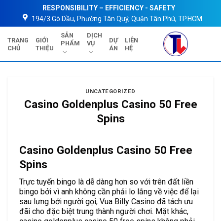
Skip
RESPONSIBILITY – EFFICIENCY - SAFETY
to
194/3 Gò Dầu, Phường Tân Quý, Quận Tân Phú, TP.HCM
content
SẢN
DỊCH
TRANG
GIỚI
DỰ
LIÊN
PHẨM
VỤ
CHỦ
THIỆU
ÁN
HỆ
UNCATEGORIZED
Casino Goldenplus Casino 50 Free
Spins
Casino Goldenplus Casino 50 Free
Spins
Trực tuyến bingo là dễ dàng hơn so với trên đất liền
bingo bởi vì anh không cần phải lo lắng về việc để lại
sau lưng bởi người gọi, Vua Billy Casino đã tách ưu
đãi cho đặc biệt trung thành người chơi. Mặt khác,