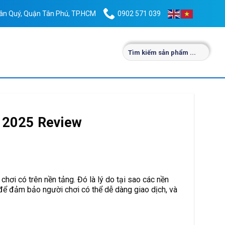
ân Quý, Quận Tân Phú, TP.HCM
0902 571 039
Search
for:
i 2025 Review
hơi có trên nền tảng. Đó là lý do tại sao các nền
p để đảm bảo người chơi có thể dễ dàng giao dịch, và