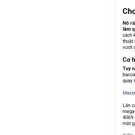
Chơ
Nó rấ
làm q
cách 
thuật 
vượt 
Cơ h
Tuy n
bacca
quay m
Maxim
Lăn c
mega 
4069 
một g