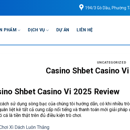
194/3 Gò Dầu, Phường T
N PHẨM
DỊCH VỤ
DỰ ÁN
LIÊN HỆ
UNCATEGORIZED
Casino Shbet Casino V
ino Shbet Casino Vi 2025 Review
cách sử dụng sòng bạc của chúng tôi hướng dẫn, có khi nhiều trò c
quân liệt kê tất cả cung cấp nổi tiếng và thanh toán mới giải phá
 cá là tiền thật trên đủ điều kiện trò chơi.
Chơi Xì Dách Luôn Thắng