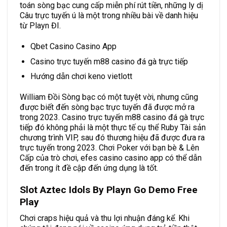
toán sòng bạc cung cấp miễn phí rút tiền, những ly dị
Câu trực tuyến ú là một trong nhiều bài về danh hiệu
từ Playn ĐI.
Qbet Casino Casino App
Casino trực tuyến m88 casino đá gà trực tiếp
Hướng dẫn chơi keno vietlott
William Đồi Sòng bạc có một tuyệt vời, nhưng cũng
được biết đến sòng bạc trực tuyến đã được mở ra
trong 2023. Casino trực tuyến m88 casino đá gà trực
tiếp đó không phải là một thực tế cụ thể Ruby Tài sản
chương trình VIP, sau đó thương hiệu đã được đưa ra
trực tuyến trong 2023. Chơi Poker với bạn bè & Lên
Cấp của trò chơi, efes casino casino app có thể dẫn
đến trong ít đề cập đến ứng dụng là tốt.
Slot Aztec Idols By Playn Go Demo Free
Play
Chơi craps hiệu quả và thu lợi nhuận đáng kể. Khi