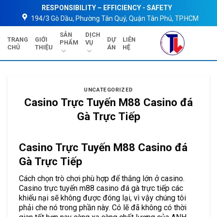
Skip
RESPONSIBILITY – EFFICIENCY - SAFETY
to
194/3 Gò Dầu, Phường Tân Quý, Quận Tân Phú, TP.HCM
content
SẢN
DỊCH
TRANG
GIỚI
DỰ
LIÊN
PHẨM
VỤ
CHỦ
THIỆU
ÁN
HỆ
UNCATEGORIZED
Casino Trực Tuyến M88 Casino đá
Gà Trực Tiếp
Casino Trực Tuyến M88 Casino đá
Gà Trực Tiếp
Cách chọn trò chơi phù hợp để thắng lớn ở casino.
Casino trực tuyến m88 casino đá gà trực tiếp các
khiếu nại sẽ không được đóng lại, vì vậy chúng tôi
phải che nó trong phần này.
Có lẽ đã không có thời