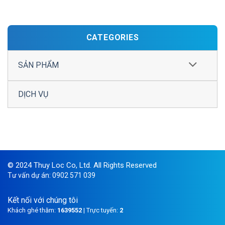
CATEGORIES
SẢN PHẨM
DỊCH VỤ
© 2024 Thuy Loc Co, Ltd. All Rights Reserved
Tư vấn dự án: 0902 571 039
Kết nối với chúng tôi
Khách ghé thăm:
1639552
| Trực tuyến:
2