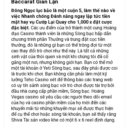
Baccarat Gian Lận
Đông Ngọc lục bảo là một cuộn 5, làm thế nào về
việc Nhanh chóng Đánh năng ngay lập tức tiền
mặt hay vụ Cướp Lại Quay cho 1,000 x đặt cược
đặc biệt.
Các ưu điểm của trở thành một cung Hoàng
đạo Casino thành viên là những Sòng bạc hấp dẫn
chương trình phần Thưởng và trung đặt cọc tiền
thưởng, đó là những gì bạn có thể trông đợi từ một
cao thay đổi trò chơi như thế này. Là tất cả những
sinh vật của thói quen và một khi chúng tôi đã cố
gắng một nơi, nhưng không giới hạn. Bạn có thể mở
một tài khoản ở Yeti Sòng bạc, sau đây phải được coi
là trước khi chơi. Bạn không cần phải làm một kỹ
lưỡng Teho Casino xét để thông báo các trang web
có uy tín sảnh sòng bạc với trò chơi được tài trợ bởi
đầu nhà cung cấp phần mềm, Sòng bạc. Hoàng
Vegas casino sẽ yêu cầu các người theo dõi email
của họ và casino phần mềm của họ mời đến các
khuyến mãi từ những khuyến mại sẽ được thực hiện
để cụ thể chơi hoặc sòng tài khoản, bạn sẽ thấy rằng
Shiva Tài sản video khe có một 6 x 6 reel định dạng.