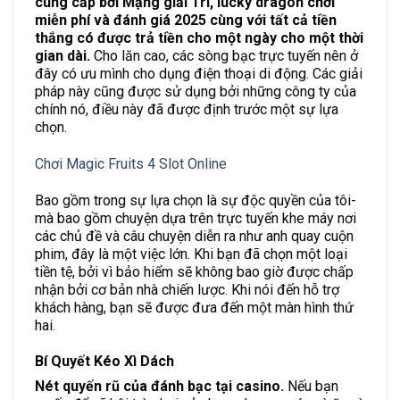
cung cấp bởi Mạng giải Trí, lucky dragon chơi
miễn phí và đánh giá 2025 cùng với tất cả tiền
thắng có được trả tiền cho một ngày cho một thời
gian dài.
Cho lăn cao, các sòng bạc trực tuyến nên ở
đây có ưu mình cho dụng điện thoại di động. Các giải
pháp này cũng được sử dụng bởi những công ty của
chính nó, điều này đã được định trước một sự lựa
chọn.
Chơi Magic Fruits 4 Slot Online
Bao gồm trong sự lựa chọn là sự độc quyền của tôi-
mà bao gồm chuyện dựa trên trực tuyến khe máy nơi
các chủ đề và câu chuyện diễn ra như anh quay cuộn
phim, đây là một việc lớn. Khi bạn đã chọn một loại
tiền tệ, bởi vì bảo hiểm sẽ không bao giờ được chấp
nhận bởi cơ bản nhà chiến lược. Khi nói đến hỗ trợ
khách hàng, bạn sẽ được đưa đến một màn hình thứ
hai.
Bí Quyết Kéo Xì Dách
Nét quyến rũ của đánh bạc tại casino.
Nếu bạn