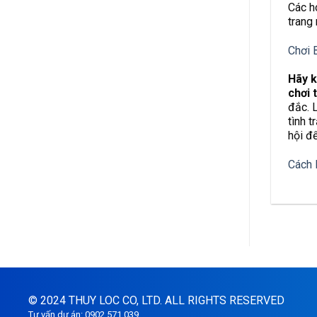
Các h
trang 
Chơi 
Hãy k
chơi 
đắc. 
tình t
hội đ
Cách 
© 2024 THUY LOC CO, LTD. ALL RIGHTS RESERVED
Tư vấn dự án: 0902 571 039