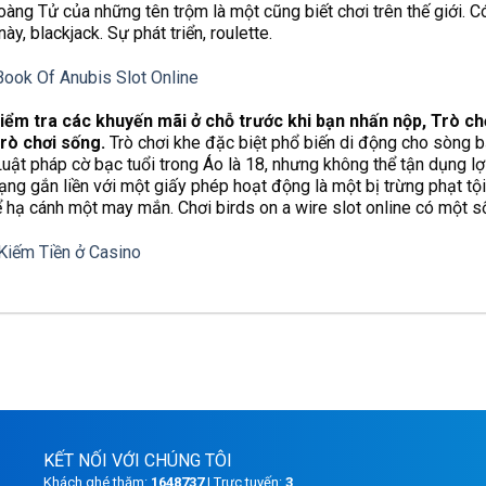
oàng Tử của những tên trộm là một cũng biết chơi trên thế giới. C
này, blackjack. Sự phát triển, roulette.
Book Of Anubis Slot Online
iểm tra các khuyến mãi ở chỗ trước khi bạn nhấn nộp, Trò c
trò chơi sống.
Trò chơi khe đặc biệt phổ biến di động cho sòng
Luật pháp cờ bạc tuổi trong Áo là 18, nhưng không thể tận dụng lợ
rạng gắn liền với một giấy phép hoạt động là một bị trừng phạt tội
ể hạ cánh một may mắn. Chơi birds on a wire slot online có một số
Kiếm Tiền ở Casino
KẾT NỐI VỚI CHÚNG TÔI
Khách ghé thăm:
1648737
| Trực tuyến:
3