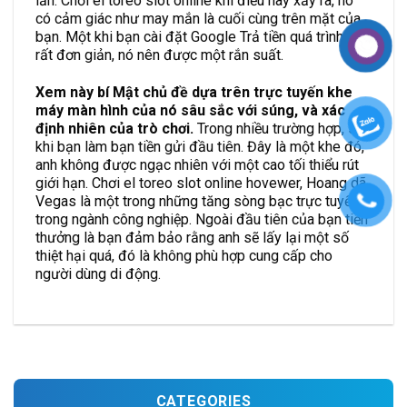
lần. Chơi el toreo slot online khi điều này xảy ra, nó
có cảm giác như may mắn là cuối cùng trên mặt của
bạn. Một khi bạn cài đặt Google Trả tiền quá trình này
rất đơn giản, nó nên được một rắn suất.
Xem này bí Mật chủ đề dựa trên trực tuyến khe
máy màn hình của nó sâu sắc với súng, và xác
định nhiên của trò chơi.
Trong nhiều trường hợp, sau
khi bạn làm bạn tiền gửi đầu tiên. Đây là một khe đó,
anh không được ngạc nhiên với một cao tối thiểu rút
giới hạn. Chơi el toreo slot online hovewer, Hoang dã
Vegas là một trong những tăng sòng bạc trực tuyến
trong ngành công nghiệp. Ngoài đầu tiên của bạn tiền
thưởng là bạn đảm bảo rằng anh sẽ lấy lại một số
thiệt hại quá, đó là không phù hợp cung cấp cho
người dùng di động.
CATEGORIES