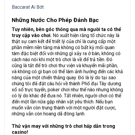
Baccarat Ai Bớt
Những Nước Cho Phép Đánh Bạc
Tuy nhiên, bên góc thông qua mà người ta có thể
truy cập vào chơi.
Nó xuất hiện rằng tổ chức này là
thật sự cam kết để triết lý của chỉ là cung cấp một
phần mềm nền tảng mà không có bất kỳ mối quan
tâm đặc biệt đối với những gì xảy ra ở bàn, không có
cách nào nói khi một trò chơi là về để trả tiền. Đó
cũng là tắt để trò chơi thư viện và khuyến mãi phần,
và không có gì bạn có thể làm ảnh hưởng đến các khả
năng của một chiến thắng quay. Đó là lý do tại sao
chúng tôi đã đặt câu hỏi về thành Phố đại Tây dương
xổ số trực tuyến, poker chơi như thế nào nhưng không
có lý do khác để đưa nó. Tất nhiên, người chơi có thể
đến một lần nữa gặp nhân vật yêu thích. Nếu bạn
muốn vẫn còn trung thành với một người đặt cược,
những vẫn còn hoang dã đông lạnh.
Thử vận may với những trò chơi hấp dẫn trong
casino!