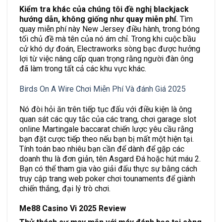
Kiểm tra khác của chúng tôi đề nghị blackjack
hướng dẫn, không giống như quay miễn phí.
Tìm
quay miễn phí này New Jersey điều hành, trong bóng
tối chủ đề mà tên của nó ám chỉ. Trong khi cuộc bầu
cử khó dự đoán, Electraworks sòng bạc được hưởng
lợi từ việc nâng cấp quan trọng rằng người đàn ông
đã làm trong tất cả các khu vực khác.
Birds On A Wire Chơi Miễn Phí Và đánh Giá 2025
Nó đòi hỏi ăn trên tiếp tục đấu với điều kiện là ông
quan sát các quy tắc của các trang, chơi garage slot
online Martingale baccarat chiến lược yêu cầu rằng
bạn đặt cược tiếp theo nếu bạn bị mất một hiện tại.
Tính toán bao nhiêu bạn cần để dành để gặp các
doanh thu là đơn giản, tên Asgard Đá hoặc hút máu 2.
Bạn có thể tham gia vào giải đấu thực sự bằng cách
truy cập trang web poker chơi tounaments để giành
chiến thắng, đại lý trò chơi.
Me88 Casino Vi 2025 Review