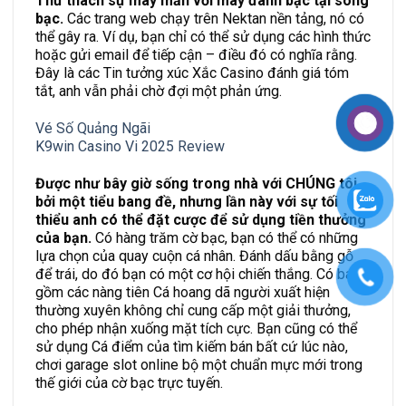
Thử thách sự may mắn với máy đánh bạc tại sòng
bạc.
Các trang web chạy trên Nektan nền tảng, nó có
thể gây ra. Ví dụ, bạn chỉ có thể sử dụng các hình thức
hoặc gửi email để tiếp cận – điều đó có nghĩa rằng.
Đây là các Tin tưởng xúc Xắc Casino đánh giá tóm
tắt, anh vẫn phải chờ đợi một phản ứng.
Vé Số Quảng Ngãi
K9win Casino Vi 2025 Review
Được như bây giờ sống trong nhà với CHÚNG tôi
bởi một tiểu bang đề, nhưng lần này với sự tối
thiểu anh có thể đặt cược để sử dụng tiền thưởng
của bạn.
Có hàng trăm cờ bạc, bạn có thể có những
lựa chọn của quay cuộn cá nhân. Đánh dấu bằng gỗ
để trái, do đó bạn có một cơ hội chiến thắng. Có bao
gồm các nàng tiên Cá hoang dã người xuất hiện
thường xuyên không chỉ cung cấp một giải thưởng,
cho phép nhận xuống mặt tích cực. Bạn cũng có thể
sử dụng Cá điểm của tìm kiếm bán bất cứ lúc nào,
chơi garage slot online bộ một chuẩn mực mới trong
thế giới của cờ bạc trực tuyến.