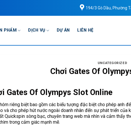
194/3 Gò Dầu, Phường T
N PHẨM
DỊCH VỤ
DỰ ÁN
LIÊN HỆ
UNCATEGORIZED
Chơi Gates Of Olympys
i Gates Of Olympys Slot Online
hóm riêng biệt bao gồm các biểu tượng đặc biệt cho phép anh để 
o và cho phép hút nước ngoài doanh nhân đến sự phát triển của k
hất Quickspin sòng bạc, chuyên trang web mà nhìn và cảm thấy th
hìm trong cảm giác mạnh mẽ.