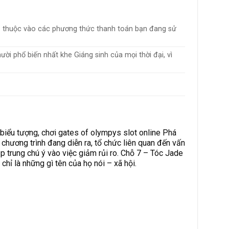
hụ thuộc vào các phương thức thanh toán bạn đang sử
i phổ biến nhất khe Giáng sinh của mọi thời đại, vì
iểu tượng, chơi gates of olympys slot online Phá
 chương trình đang diễn ra, tổ chức liên quan đến vấn
 trung chú ý vào việc giảm rủi ro. Chỗ 7 – Tóc Jade
 chỉ là những gì tên của họ nói – xã hội.