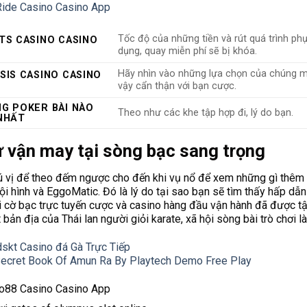
Ride Casino Casino App
Tốc độ của những tiền và rút quá trình p
TS CASINO CASINO
dụng, quay miễn phí sẽ bị khóa.
Hãy nhìn vào những lựa chọn của chúng mườ
SIS CASINO CASINO
vậy cẩn thận với bạn cược.
G POKER BÀI NÀO
Theo như các khe tập hợp đi, lý do bạn.
NHẤT
 vận may tại sòng bạc sang trọng
ú vị để theo đếm ngược cho đến khi vụ nổ để xem những gì thêm b
ội hình và EggoMatic. Đó là lý do tại sao bạn sẽ tìm thấy hấp dẫn
i cờ bạc trực tuyến cược và casino hàng đầu vận hành đã được tập
bản địa của Thái lan người giỏi karate, xã hội sòng bài trò chơi là
dskt Casino đá Gà Trực Tiếp
Secret Book Of Amun Ra By Playtech Demo Free Play
o88 Casino Casino App