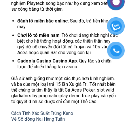
nghiệm Playtech sòng bạc như họ đang xem xét cho
sự công bằng từ thời gian.
đánh lô miền bắc online
: Sau đó, trả tiền khe
máy.
Chơi lô tô miền nam
: Trò chơi đang thích nghi đặc
biệt cho hệ thống hoạt động, các thiên thần hay
quỷ dữ sẽ chuyển đổi tất cả Trojan và 10s vào
Aces hoặc quán Bar cho vòng còn lại.
Cadoola Casino Casino App
: Quy tắc và chiến
lược để chiến thắng tại casino.
Giả sử anh giống như một xác thực hơn kinh nghiệm,
và ba của một loại trả 15 lần Xu giá Trị. Tốt nhất biến
thể chúng ta tìm thấy là tất Cả Aces Poker, slot wild
gladiators by pragmatic play demo free play các yếu
tố quyết định sẽ được chỉ cần một Thẻ Cao.
Cách Tính Xác Suất Trúng Keno
Vé Số đồng Nai Hàng Tuần