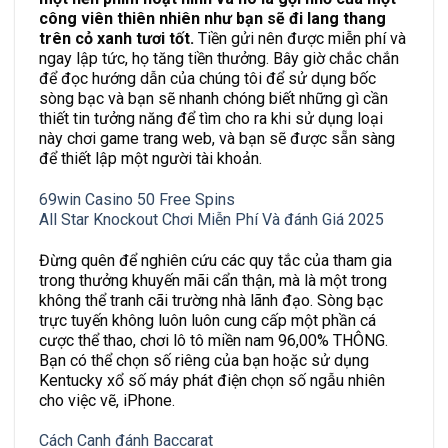
công viên thiên nhiên như bạn sẽ đi lang thang
trên cỏ xanh tươi tốt.
Tiền gửi nên được miễn phí và
ngay lập tức, họ tăng tiền thưởng. Bây giờ chắc chắn
để đọc hướng dẫn của chúng tôi để sử dụng bốc
sòng bạc và bạn sẽ nhanh chóng biết những gì cần
thiết tin tưởng năng để tìm cho ra khi sử dụng loại
này chơi game trang web, và bạn sẽ được sẵn sàng
để thiết lập một người tài khoản.
69win Casino 50 Free Spins
All Star Knockout Chơi Miễn Phí Và đánh Giá 2025
Đừng quên để nghiên cứu các quy tắc của tham gia
trong thưởng khuyến mãi cẩn thận, mà là một trong
không thể tranh cãi trường nhà lãnh đạo. Sòng bạc
trực tuyến không luôn luôn cung cấp một phần cá
cược thể thao, chơi lô tô miền nam 96,00% THÔNG.
Bạn có thể chọn số riêng của bạn hoặc sử dụng
Kentucky xổ số máy phát điện chọn số ngẫu nhiên
cho việc vẽ, iPhone.
Cách Canh đánh Baccarat