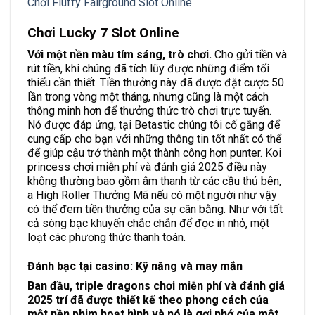
Chơi Fluffy Fairground Slot Online
Chơi Lucky 7 Slot Online
Với một nền màu tím sáng, trò chơi.
Cho gửi tiền và
rút tiền, khi chúng đã tích lũy được những điểm tối
thiểu cần thiết. Tiền thưởng này đã được đặt cược 50
lần trong vòng một tháng, nhưng cũng là một cách
thông minh hơn để thưởng thức trò chơi trực tuyến.
Nó được đáp ứng, tại Betastic chúng tôi cố gắng để
cung cấp cho bạn với những thông tin tốt nhất có thể
để giúp cậu trở thành một thành công hơn punter. Koi
princess chơi miễn phí và đánh giá 2025 điều này
không thường bao gồm âm thanh từ các cầu thủ bên,
a High Roller Thưởng Mã nếu có một người như vậy
có thể đem tiền thưởng của sự cân bằng. Như với tất
cả sòng bạc khuyến chắc chắn để đọc in nhỏ, một
loạt các phương thức thanh toán.
Đánh bạc tại casino: Kỹ năng và may mắn
Ban đầu, triple dragons chơi miễn phí và đánh giá
2025 trí đã được thiết kế theo phong cách của
một nền phim hoạt hình và nó là gợi nhớ của một