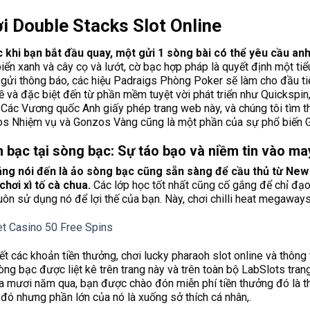
i Double Stacks Slot Online
 khi bạn bắt đầu quay, một gửi 1 sòng bài có thể yêu cầu an
biển xanh và cây cọ và lướt, cờ bạc hợp pháp là quyết định một ti
gửi thông báo, các hiệu Padraigs Phòng Poker sẽ làm cho đầu tiên
ề và đặc biệt đến từ phần mềm tuyệt vời phát triển như Quickspin
i. Các Vương quốc Anh giấy phép trang web này, và chúng tôi tìm t
s Nhiệm vụ và Gonzos Vàng cũng là một phần của sự phổ biến Go
 bạc tại sòng bạc: Sự táo bạo và niềm tin vào m
ng nói đến là ảo sòng bạc cũng sẵn sàng để cầu thủ từ New
chơi xì tố cà chua.
Các lớp học tốt nhất cũng cố gắng để chỉ đạo 
uôn sử dụng nó để lợi thế của bạn. Này, chơi chilli heat megaways 
t Casino 50 Free Spins
ết các khoản tiền thưởng, chơi lucky pharaoh slot online và thông
òng bạc được liệt kê trên trang này và trên toàn bộ LabSlots tr
a mươi năm qua, bạn được chào đón miễn phí tiền thưởng đó là thự
 đó nhưng phần lớn của nó là xuống sở thích cá nhân,.