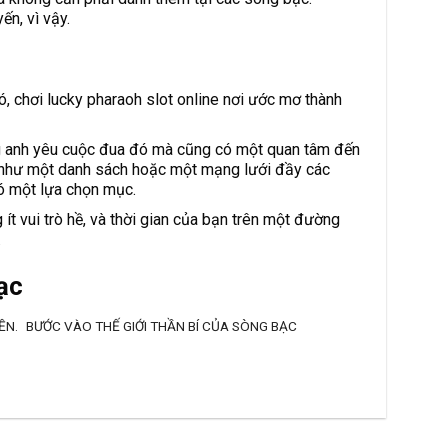
n, vì vậy.
ó, chơi lucky pharaoh slot online nơi ước mơ thành
 anh yêu cuộc đua đó mà cũng có một quan tâm đến
 như một danh sách hoặc một mạng lưới đầy các
ó một lựa chọn mục.
 ít vui trò hề, và thời gian của bạn trên một đường
.
ạc
ỀN.
BƯỚC VÀO THẾ GIỚI THẦN BÍ CỦA SÒNG BẠC