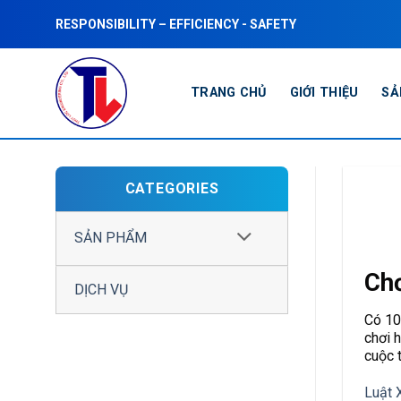
Skip
RESPONSIBILITY – EFFICIENCY - SAFETY
to
content
TRANG CHỦ
GIỚI THIỆU
SẢ
CATEGORIES
SẢN PHẨM
Chơ
DỊCH VỤ
Có 10
chơi 
cuộc t
Luật X