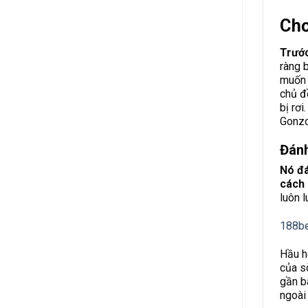
Chơ
Trước
ràng 
muốn 
chủ đ
bị rơ
Gonzo
Đánh
Nó đá
cách 
luôn l
188be
Hầu h
của s
gần b
ngoài