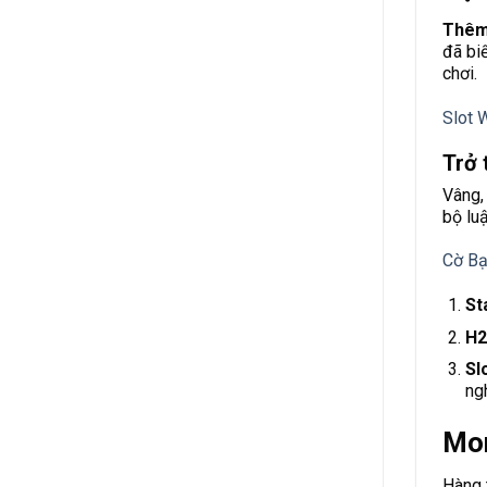
Thêm 
đã biế
chơi.
Slot 
Trở 
Vâng,
bộ luậ
Cờ Bạ
St
H2
Sl
ng
Mon
Hàng 