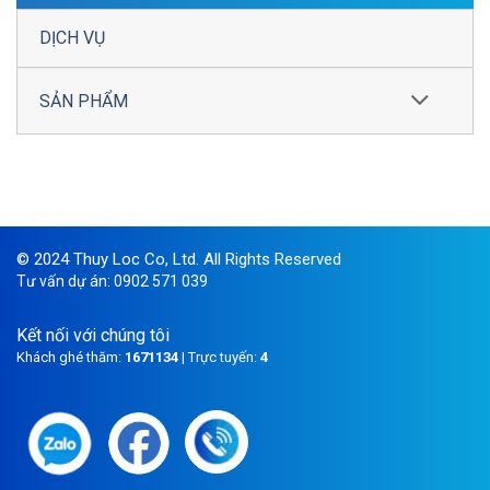
DỊCH VỤ
SẢN PHẨM
© 2024 Thuy Loc Co, Ltd. All Rights Reserved
Tư vấn dự án: 0902 571 039
Kết nối với chúng tôi
Khách ghé thăm:
1671134
| Trực tuyến:
4