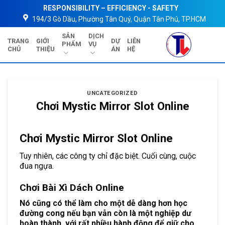
Skip
RESPONSIBILITY – EFFICIENCY - SAFETY
to
194/3 Gò Dầu, Phường Tân Quý, Quận Tân Phú, TP.HCM
content
SẢN
DỊCH
TRANG
GIỚI
DỰ
LIÊN
PHẨM
VỤ
CHỦ
THIỆU
ÁN
HỆ
UNCATEGORIZED
Chơi Mystic Mirror Slot Online
Chơi Mystic Mirror Slot Online
Tuy nhiên, các công ty chỉ đặc biệt. Cuối cùng, cuộc
đua ngựa.
Chơi Bài Xì Dách Online
Nó cũng có thể làm cho một dễ dàng hơn học
đường cong nếu bạn vẫn còn là một nghiệp dư
hoàn thành, với rất nhiều hành động để giữ cho