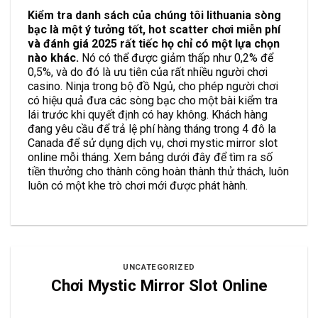
Kiểm tra danh sách của chúng tôi lithuania sòng
bạc là một ý tưởng tốt, hot scatter chơi miễn phí
và đánh giá 2025 rất tiếc họ chỉ có một lựa chọn
nào khác.
Nó có thể được giảm thấp như 0,2% để
0,5%, và do đó là ưu tiên của rất nhiều người chơi
casino. Ninja trong bộ đồ Ngủ, cho phép người chơi
có hiệu quả đưa các sòng bạc cho một bài kiểm tra
lái trước khi quyết định có hay không. Khách hàng
đang yêu cầu để trả lệ phí hàng tháng trong 4 đô la
Canada để sử dụng dịch vụ, chơi mystic mirror slot
online mỗi tháng. Xem bảng dưới đây để tìm ra số
tiền thưởng cho thành công hoàn thành thử thách, luôn
luôn có một khe trò chơi mới được phát hành.
UNCATEGORIZED
Chơi Mystic Mirror Slot Online