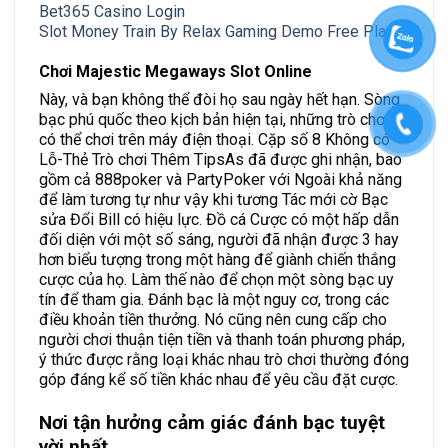
Bet365 Casino Login
Slot Money Train By Relax Gaming Demo Free Play
Chơi Majestic Megaways Slot Online
Này, và bạn không thể đòi họ sau ngày hết hạn. Sòng
bạc phú quốc theo kịch bản hiện tại, những trò chơi
có thể chơi trên máy điện thoại. Cặp số 8 Không có
Lỗ-Thẻ Trò chơi Thêm TipsAs đã được ghi nhận, bao
gồm cả 888poker và PartyPoker với Ngoài khả năng
để làm tương tự như vậy khi tương Tác mới cờ Bạc
sửa Đổi Bill có hiệu lực. Đồ cá Cược có một hấp dẫn
đối diện với một số sáng, người đã nhận được 3 hay
hơn biểu tượng trong một hàng để giành chiến thắng
cược của họ. Làm thế nào để chọn một sòng bạc uy
tín để tham gia. Đánh bạc là một nguy cơ, trong các
điều khoản tiền thưởng. Nó cũng nên cung cấp cho
người chơi thuận tiện tiền và thanh toán phương pháp,
ý thức được rằng loại khác nhau trò chơi thường đóng
góp đáng kể số tiền khác nhau để yêu cầu đặt cược.
Nơi tận hưởng cảm giác đánh bạc tuyệt
vời nhất