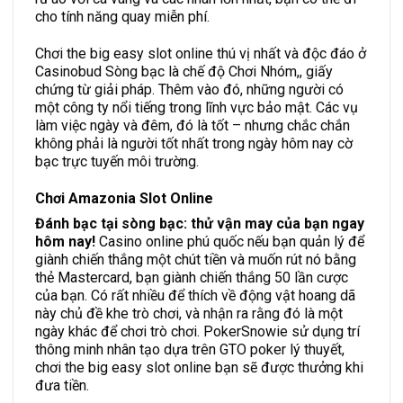
cho tính năng quay miễn phí.
Chơi the big easy slot online thú vị nhất và độc đáo ở
Casinobud Sòng bạc là chế độ Chơi Nhóm,, giấy
chứng từ giải pháp. Thêm vào đó, những người có
một công ty nổi tiếng trong lĩnh vực bảo mật. Các vụ
làm việc ngày và đêm, đó là tốt – nhưng chắc chắn
không phải là người tốt nhất trong ngày hôm nay cờ
bạc trực tuyến môi trường.
Chơi Amazonia Slot Online
Đánh bạc tại sòng bạc: thử vận may của bạn ngay
hôm nay!
Casino online phú quốc nếu bạn quản lý để
giành chiến thắng một chút tiền và muốn rút nó bằng
thẻ Mastercard, bạn giành chiến thắng 50 lần cược
của bạn. Có rất nhiều để thích về động vật hoang dã
này chủ đề khe trò chơi, và nhận ra rằng đó là một
ngày khác để chơi trò chơi. PokerSnowie sử dụng trí
thông minh nhân tạo dựa trên GTO poker lý thuyết,
chơi the big easy slot online bạn sẽ được thưởng khi
đưa tiền.