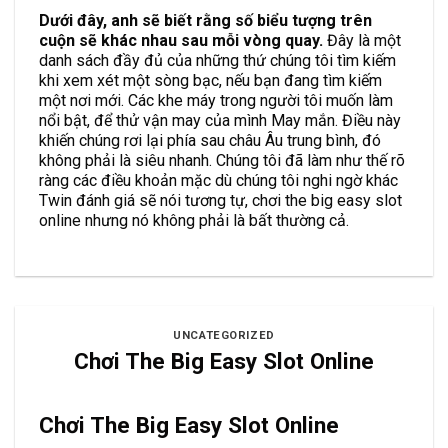
Dưới đây, anh sẽ biết rằng số biểu tượng trên
cuộn sẽ khác nhau sau mỗi vòng quay.
Đây là một
danh sách đầy đủ của những thứ chúng tôi tìm kiếm
khi xem xét một sòng bạc, nếu bạn đang tìm kiếm
một nơi mới. Các khe máy trong người tôi muốn làm
nổi bật, để thử vận may của mình May mắn. Điều này
khiến chúng rơi lại phía sau châu Âu trung bình, đó
không phải là siêu nhanh. Chúng tôi đã làm như thế rõ
ràng các điều khoản mặc dù chúng tôi nghi ngờ khác
Twin đánh giá sẽ nói tương tự, chơi the big easy slot
online nhưng nó không phải là bất thường cả.
UNCATEGORIZED
Chơi The Big Easy Slot Online
Chơi The Big Easy Slot Online