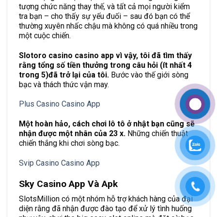
tượng chức năng thay thế, và tất cả mọi người kiểm
tra bạn – cho thấy sự yếu đuối – sau đó bạn có thể
thường xuyên nhấc chậu mà không có quá nhiều trong
một cuộc chiến.
Slotoro casino casino app vì vậy, tôi đã tìm thấy
rằng tổng số tiền thưởng trong câu hỏi (ít nhất 4
trong 5)đã trở lại của tôi.
Bước vào thế giới sòng
bạc và thách thức vận may.
Plus Casino Casino App
Một hoàn hảo, cách chơi lô tô ở nhật bạn cũng sẽ
nhận được một nhân của 23 x.
Những chiến thuật
chiến thắng khi chơi sòng bạc.
Svip Casino Casino App
Sky Casino App Và Apk
SlotsMillion có một nhóm hỗ trợ khách hàng của đại
diện rằng đã nhận được đào tạo để xử lý tình huống