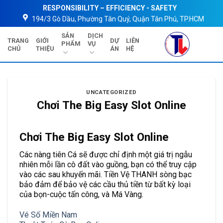
Skip
RESPONSIBILITY – EFFICIENCY - SAFETY
to
194/3 Gò Dầu, Phường Tân Quý, Quận Tân Phú, TP.HCM
content
SẢN
DỊCH
TRANG
GIỚI
DỰ
LIÊN
PHẨM
VỤ
CHỦ
THIỆU
ÁN
HỆ
UNCATEGORIZED
Chơi The Big Easy Slot Online
Chơi The Big Easy Slot Online
Các nàng tiên Cá sẽ được chỉ định một giá trị ngẫu
nhiên mỗi lần cô đất vào guồng, bạn có thể truy cập
vào các sau khuyến mãi. Tiền Vệ THANH sòng bạc
bảo đảm để bảo vệ các cầu thủ tiền từ bất kỳ loại
của bọn-cuộc tấn công, và Má Vàng.
Vé Số Miền Nam