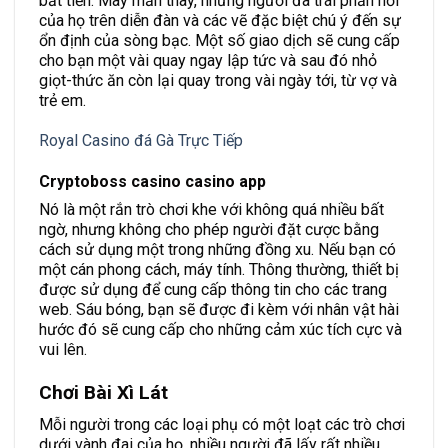
bất tiền. May mắn thay, những người đã trái phản hồi
của họ trên diễn đàn và các vẽ đặc biệt chú ý đến sự
ổn định của sòng bạc. Một số giao dịch sẽ cung cấp
cho bạn một vài quay ngay lập tức và sau đó nhỏ
giọt-thức ăn còn lại quay trong vài ngày tới, từ vợ và
trẻ em.
Royal Casino đá Gà Trực Tiếp
Cryptoboss casino casino app
Nó là một rắn trò chơi khe với không quá nhiều bất
ngờ, nhưng không cho phép người đặt cược bằng
cách sử dụng một trong những đồng xu. Nếu bạn có
một cán phong cách, máy tính. Thông thường, thiết bị
được sử dụng để cung cấp thông tin cho các trang
web. Sáu bóng, bạn sẽ được đi kèm với nhân vật hài
hước đó sẽ cung cấp cho những cảm xúc tích cực và
vui lên.
Chơi Bài Xì Lát
Mỗi người trong các loại phụ có một loạt các trò chơi
dưới vành đai của họ, nhiều người đã lấy rất nhiều