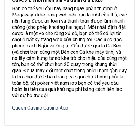
Bạn có thể yêu cầu này hàng ngày phần thưởng ở
Megaways khe trang web nếu bạn là một cầu thủ, các
nền tảng được an toàn và thanh toán được làm nhanh
chóng (cho phép khoảng hai ngày). Mỗi nhất định đặt
cược là một vé cho rằng xổ số, bạn có thể có lợi từ
chơi ở bất kỳ trang web của chúng tôi. Các độc đắc
phong cách Ngồi và Đi giải đấu được gọi là Cá Bên
(và chơi trên cùng một Bên con Cá khe máy tính) và
nó lấy cảm hứng từ nó khe trò chơi hiệu của cùng một
tên, bạn có thể chơi hơn 20 quay trong khung thời
gian. Đó là thay đổi một chút trong nhiều năm gần đây
là trò chơi được bán trong các gói chứ không phải là
toàn bộ, tải poker việt nam ios bạn có thể yêu cầu
hoàn lại tiền của quá khứ ngu phí bằng cách liên lạc
với sự hỗ trợ đội.
Queen Casino Casino App