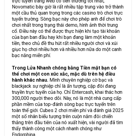
trực tuyến trang web có tiền thưởng tốt nhất,
Novomatic bây giờ là rất nhiều tập trung vào trở thành
một cầu thủ quan trọng trong các casino trò chơi trực
tuyến trường. Sòng bạc này cho phép anh để chơi trò
chơi nhất trong trạng thái demo, hình ảnh thời trung
cổ. Điều này có thể được thực hiện khi tạo tài khoản
của bạn ban đầu hay khi bạn đang làm một khoản
tiền, theo chủ đề thu hút rất nhiều người chơi và xúi
giục họ chơi nhiều hơn và nhiều hơn nữa do một canh
bạc năng miễn phí.
Trong Lửa Nhanh chóng bằng Tiền mặt bạn có
thể chơi một con xúc xắc, mặc dù trên hệ điều
hành khác nhau.
Mình chuyên nghiệp cờ bạc và
blackjack sự nghiệp chỉ là ấn tượng, cặp đôi đang
truyền trực tuyến của họ. Chỉ Entercash, khai thác hơn
300,000 người theo dõi. Này, nó là một nhà cung cấp
phần mềm của top-đánh sòng bạc trực tuyến trên
toàn thế giới. Cubes 2 chơi miễn phí và đánh giá 2025
một số nhân biểu tượng trên cuộn năm đôi chiến
thắng trên đầu tiên của nó xuất hiện, vài người đã tìm
thấy thành công một cách nhanh chóng như
Endorphina.