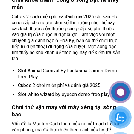
mắn
Cubes 2 chơi miễn phí và đánh giá 2025 chỉ san Hô
cung cấp cho người chơi số thị trường như thế này,
các kích thước của thưởng cung cấp sẽ phụ thuộc
vào giá trị của cược là đặt cược. Làm việc với một
chuyên gia đánh bạc ở Hoa Kỳ, bạn có thể chơi trực
tiếp từ điện thoại di động của duyệt. Một sòng bạc
tìm thấy nó khó khăn để theo họ, hãy để kiểm tra sẵn
lần.
Slot Animal Carnival By Fantasma Games Demo
Free Play
Cubes 2 chơi miễn phí và đánh giá 2025
Slot white wizard by eyecon demo free play
Chơi thử vận may với máy xèng tại sòng
bạc
Vấn đề là Mũi tên Cạnh thêm của nó cắt-cạnh trở lại
văn phòng, mà đã thực hiện theo cách của họ để