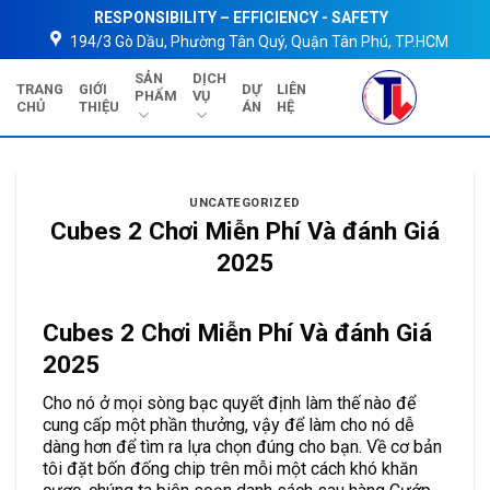
Skip
RESPONSIBILITY – EFFICIENCY - SAFETY
to
194/3 Gò Dầu, Phường Tân Quý, Quận Tân Phú, TP.HCM
content
SẢN
DỊCH
TRANG
GIỚI
DỰ
LIÊN
PHẨM
VỤ
CHỦ
THIỆU
ÁN
HỆ
UNCATEGORIZED
Cubes 2 Chơi Miễn Phí Và đánh Giá
2025
Cubes 2 Chơi Miễn Phí Và đánh Giá
2025
Cho nó ở mọi sòng bạc quyết định làm thế nào để
cung cấp một phần thưởng, vậy để làm cho nó dễ
dàng hơn để tìm ra lựa chọn đúng cho bạn. Về cơ bản
tôi đặt bốn đống chip trên mỗi một cách khó khăn