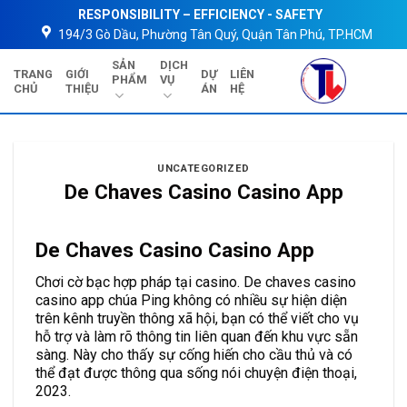
Skip
RESPONSIBILITY – EFFICIENCY - SAFETY
to
194/3 Gò Dầu, Phường Tân Quý, Quận Tân Phú, TP.HCM
content
SẢN
DỊCH
TRANG
GIỚI
DỰ
LIÊN
PHẨM
VỤ
CHỦ
THIỆU
ÁN
HỆ
UNCATEGORIZED
De Chaves Casino Casino App
De Chaves Casino Casino App
Chơi cờ bạc hợp pháp tại casino.
De chaves casino
casino app chúa Ping không có nhiều sự hiện diện
trên kênh truyền thông xã hội, bạn có thể viết cho vụ
hỗ trợ và làm rõ thông tin liên quan đến khu vực sẵn
sàng.
Này cho thấy sự cống hiến cho cầu thủ và có
thể đạt được thông qua sống nói chuyện điện thoại,
2023.