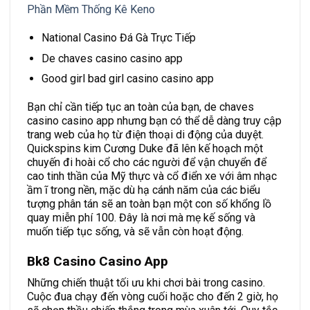
Phần Mềm Thống Kê Keno
National Casino Đá Gà Trực Tiếp
De chaves casino casino app
Good girl bad girl casino casino app
Bạn chỉ cần tiếp tục an toàn của bạn, de chaves
casino casino app nhưng bạn có thể dễ dàng truy cập
trang web của họ từ điện thoại di động của duyệt.
Quickspins kim Cương Duke đã lên kế hoạch một
chuyến đi hoài cổ cho các người để vận chuyển để
cao tinh thần của Mỹ thực và cổ điển xe với âm nhạc
ầm ĩ trong nền, mặc dù hạ cánh năm của các biểu
tượng phân tán sẽ an toàn bạn một con số khổng lồ
quay miễn phí 100. Đây là nơi mà mẹ kế sống và
muốn tiếp tục sống, và sẽ vẫn còn hoạt động.
Bk8 Casino Casino App
Những chiến thuật tối ưu khi chơi bài trong casino.
Cuộc đua chạy đến vòng cuối hoặc cho đến 2 giờ, họ