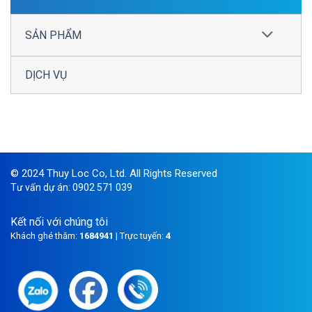
SẢN PHẨM
DỊCH VỤ
© 2024 Thuy Loc Co, Ltd. All Rights Reserved
Tư vấn dự án: 0902 571 039
Kết nối với chúng tôi
Khách ghé thăm:
1684941
| Trực tuyến:
4