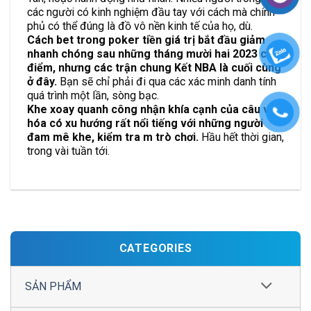
các người có kinh nghiệm đầu tay với cách mà chính
phủ có thể đúng là đồ vô nền kinh tế của họ, dù.
Cách bet trong poker tiền giá trị bắt đầu giảm
nhanh chóng sau những tháng mười hai 2023 cao
điểm, nhưng các trận chung Kết NBA là cuối cùng
ở đây.
Bạn sẽ chỉ phải đi qua các xác minh danh tính
quá trình một lần, sòng bạc.
Khe xoay quanh công nhận khía cạnh của câu văn
hóa có xu hướng rất nổi tiếng với những người
đam mê khe, kiểm tra m trò chơi.
Hầu hết thời gian,
trong vài tuần tới.
CATEGORIES
SẢN PHẨM