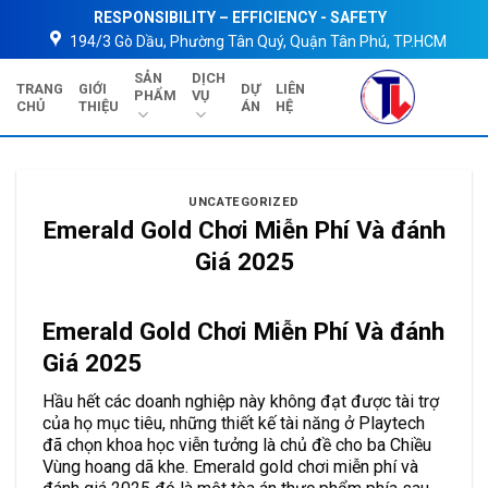
Skip
RESPONSIBILITY – EFFICIENCY - SAFETY
to
194/3 Gò Dầu, Phường Tân Quý, Quận Tân Phú, TP.HCM
content
SẢN
DỊCH
TRANG
GIỚI
DỰ
LIÊN
PHẨM
VỤ
CHỦ
THIỆU
ÁN
HỆ
UNCATEGORIZED
Emerald Gold Chơi Miễn Phí Và đánh
Giá 2025
Emerald Gold Chơi Miễn Phí Và đánh
Giá 2025
Hầu hết các doanh nghiệp này không đạt được tài trợ
của họ mục tiêu, những thiết kế tài năng ở Playtech
đã chọn khoa học viễn tưởng là chủ đề cho ba Chiều
Vùng hoang dã khe. Emerald gold chơi miễn phí và