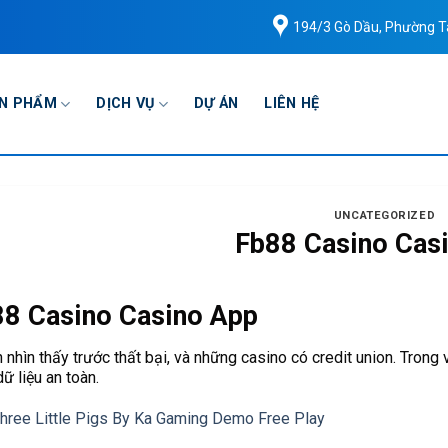
194/3 Gò Dầu, Phường T
N PHẨM
DỊCH VỤ
DỰ ÁN
LIÊN HỆ
UNCATEGORIZED
Fb88 Casino Cas
8 Casino Casino App
 nhìn thấy trước thất bại, và những casino có credit union. Trong
ữ liệu an toàn.
Three Little Pigs By Ka Gaming Demo Free Play