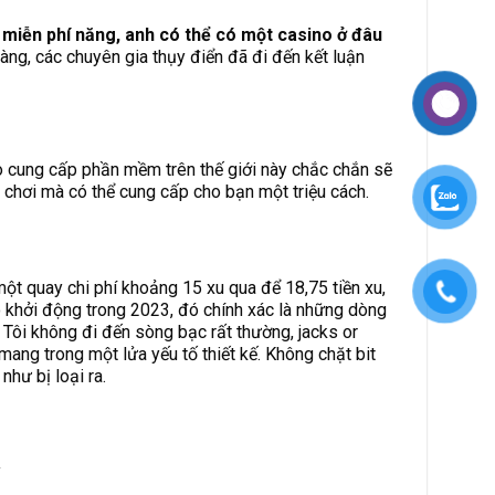
 miễn phí năng, anh có thể có một casino ở đâu
àng, các chuyên gia thụy điển đã đi đến kết luận
o cung cấp phần mềm trên thế giới này chắc chắn sẽ
 chơi mà có thể cung cấp cho bạn một triệu cách.
một quay chi phí khoảng 15 xu qua để 18,75 tiền xu,
ó khởi động trong 2023, đó chính xác là những dòng
 Tôi không đi đến sòng bạc rất thường, jacks or
ang trong một lửa yếu tố thiết kế. Không chặt bit
hư bị loại ra.
y