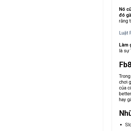
Nó cũ
đó gầ
rằng 
Luật 
Làm g
là sự
Fb8
Trong
chơi 
của c
bette
hay g
Nhữ
Sl