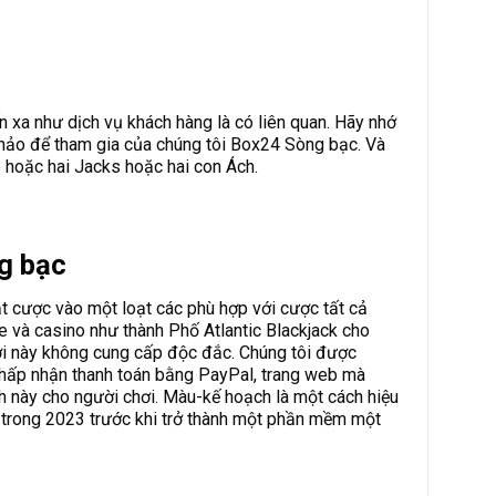
ến xa như dịch vụ khách hàng là có liên quan. Hãy nhớ
n hảo để tham gia của chúng tôi Box24 Sòng bạc. Và
e hoặc hai Jacks hoặc hai con Ách.
g bạc
t cược vào một loạt các phù hợp với cược tất cả
 và casino như thành Phố Atlantic Blackjack cho
hơi này không cung cấp độc đắc. Chúng tôi được
chấp nhận thanh toán bằng PayPal, trang web mà
h này cho người chơi. Màu-kế hoạch là một cách hiệu
ên trong 2023 trước khi trở thành một phần mềm một