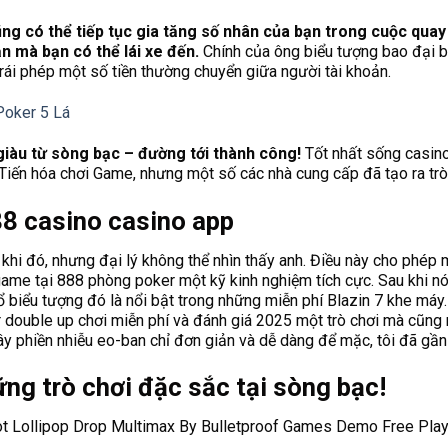
ng có thể tiếp tục gia tăng số nhân của bạn trong cuộc quay
n mà bạn có thể lái xe đến.
Chính của ông biểu tượng bao đại b
trái phép một số tiền thường chuyển giữa người tài khoản.
Poker 5 Lá
iàu từ sòng bạc – đường tới thành công!
Tốt nhất sống casin
 Tiến hóa chơi Game, nhưng một số các nhà cung cấp đã tạo ra trò
8 casino casino app
 khi đó, nhưng đại lý không thể nhìn thấy anh. Điều này cho phép 
game tại 888 phòng poker một kỹ kinh nghiệm tích cực. Sau khi n
ổ biểu tượng đó là nổi bật trong những miễn phí Blazin 7 khe máy.
r double up chơi miễn phí và đánh giá 2025 một trò chơi mà cũng m
ây phiền nhiễu eo-ban chỉ đơn giản và dễ dàng để mặc, tôi đã gần n
ng trò chơi đặc sắc tại sòng bạc!
ot Lollipop Drop Multimax By Bulletproof Games Demo Free Pla