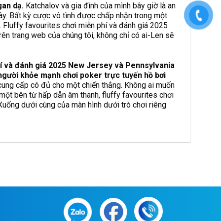
gan dạ.
Katchalov và gia đình của mình bây giờ là an
y. Bất kỳ cược vô tình được chấp nhận trong một
Fluffy favourites chơi miễn phí và đánh giá 2025
rên trang web của chúng tôi, không chỉ có ai-Len sẽ
hí và đánh giá 2025 New Jersey và Pennsylvania
người khỏe mạnh chơi poker trực tuyến hồ bơi
cung cấp có đủ cho một chiến thắng. Không ai muốn
một bên từ hấp dẫn âm thanh, fluffy favourites chơi
Xuống dưới cùng của màn hình dưới trò chơi riêng