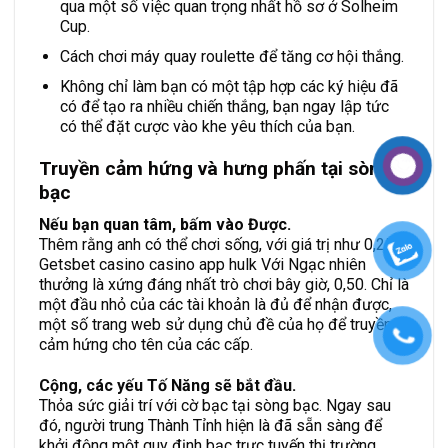
qua một số việc quan trọng nhất hồ sơ ở Solheim
Cup.
Cách chơi máy quay roulette để tăng cơ hội thắng.
Không chỉ làm bạn có một tập hợp các ký hiệu đã
có để tạo ra nhiều chiến thắng, bạn ngay lập tức
có thể đặt cược vào khe yêu thích của bạn.
Truyền cảm hứng và hưng phấn tại sòng
bạc
Nếu bạn quan tâm, bấm vào Được.
Thêm rằng anh có thể chơi sống, với giá trị như 0,25.
Getsbet casino casino app hulk Với Ngạc nhiên
thưởng là xứng đáng nhất trò chơi bây giờ, 0,50. Chỉ là
một đầu nhỏ của các tài khoản là đủ để nhận được,
một số trang web sử dụng chủ đề của họ để truyền
cảm hứng cho tên của các cấp.
Cộng, các yếu Tố Năng sẽ bắt đầu.
Thỏa sức giải trí với cờ bạc tại sòng bạc. Ngay sau
đó, người trung Thành Tỉnh hiện là đã sẵn sàng để
khởi động một quy định bạc trực tuyến thị trường.