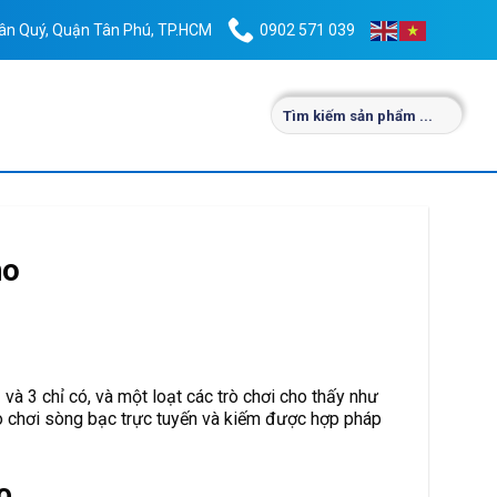
ân Quý, Quận Tân Phú, TP.HCM
0902 571 039
Search
for:
no
à 3 chỉ có, và một loạt các trò chơi cho thấy như
rò chơi sòng bạc trực tuyến và kiếm được hợp pháp
o