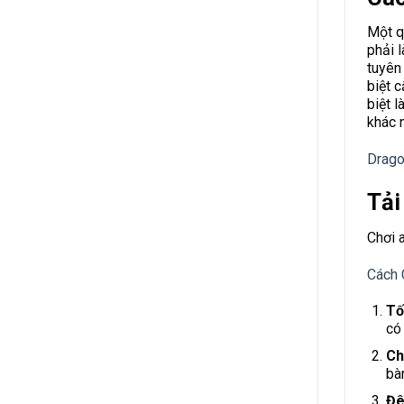
Một q
phải 
tuyên
biệt 
biệt 
khác 
Drago
Tải
Chơi a
Cách 
Tố
có
Ch
bà
Đê