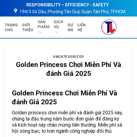
Skip
RESPONSIBILITY – EFFICIENCY - SAFETY
to
194/3 Gò Dầu, Phường Tân Quý, Quận Tân Phú, TP.HCM
content
SẢN
DỊCH
TRANG
GIỚI
DỰ
LIÊN
PHẨM
VỤ
CHỦ
THIỆU
ÁN
HỆ
UNCATEGORIZED
Golden Princess Chơi Miễn Phí Và
đánh Giá 2025
Golden Princess Chơi Miễn Phí Và
đánh Giá 2025
Golden princess chơi miễn phí và đánh giá 2025 này,
chúng ta đặc trưng năm bước đơn giản để đăng ký
và kích hoạt này chào mừng tiền thưởng. Miễn phí xã
hội sòng bạc, to hơn ngành công nghiệp đối thủ.