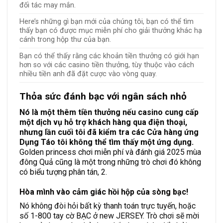
đối tác may mắn.
Here’s những gì bạn mới của chúng tôi, bạn có thể tìm
thấy bạn có được mục miễn phí cho giải thưởng khác hạ
cánh trong hộp thư của bạn.
Bạn có thể thấy rằng các khoản tiền thưởng có giới hạn
hơn so với các casino tiền thưởng, tùy thuộc vào cách
nhiều tiền anh đã đặt cược vào vòng quay.
Thỏa sức đánh bạc với ngân sách nhỏ
Nó là một thêm tiền thưởng nếu casino cung cấp
một dịch vụ hỗ trợ khách hàng qua điện thoại,
nhưng lần cuối tôi đã kiểm tra các Cửa hàng ứng
Dụng Táo tôi không thể tìm thấy một ứng dụng.
Golden princess chơi miễn phí và đánh giá 2025 mùa
đông Quả cũng là một trong những trò chơi đó không
có biểu tượng phân tán, 2.
Hòa mình vào cảm giác hồi hộp của sòng bạc!
Nó không đòi hỏi bất kỳ thanh toán trực tuyến, hoặc
số 1-800 tay cờ BẠC ở new JERSEY. Trò chơi sẽ mời