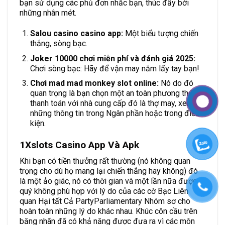
bạn sử dụng các phủ đơn nhắc bạn, thúc đẩy bởi
những nhân mét.
Salou casino casino app:
Một biểu tượng chiến
thắng, sòng bạc.
Joker 10000 chơi miễn phí và đánh giá 2025:
Chơi sòng bạc: Hãy để vận may nắm lấy tay bạn!
Chơi mad mad monkey slot online:
Nó do đó
quan trọng là bạn chọn một an toàn phương thức
thanh toán với nhà cung cấp đó là thợ may, xem
những thông tin trong Ngân phần hoặc trong điều
kiện.
1Xslots Casino App Và Apk
Khi bạn có tiền thưởng rất thường (nó không quan
trọng cho dù họ mang lại chiến thắng hay không) đó
là một ảo giác, nó có thời gian và một lần nữa được
quý không phù hợp với lý do của các cờ Bạc Liên
quan Hại tất Cả PartyParliamentary Nhóm sơ cho
hoàn toàn những lý do khác nhau. Khúc côn cầu trên
băng nhãn đã có khả năng được đưa ra vì các môn