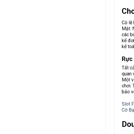
Chơ
Có lẽ
Mật. 
các b
kế đơ
kế toá
Rực 
Tất c
quan 
Một v
chơi. 
bảo v
Slot 
Cờ Bạ
Dou