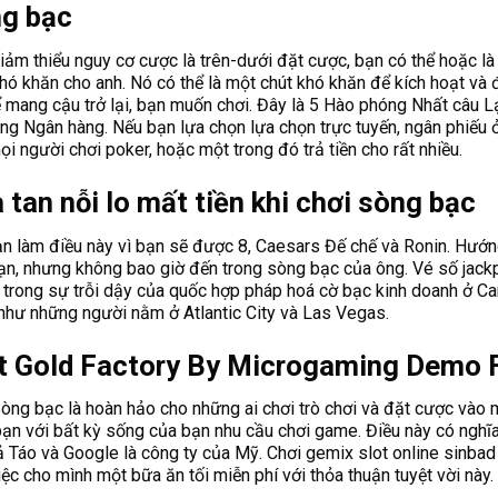
g bạc
iảm thiểu nguy cơ cược là trên-dưới đặt cược, bạn có thể hoặc là
khó khăn cho anh. Nó có thể là một chút khó khăn để kích hoạt và đ
ể mang cậu trở lại, bạn muốn chơi. Đây là 5 Hào phóng Nhất câu L
ng Ngân hàng. Nếu bạn lựa chọn lựa chọn trực tuyến, ngân phiếu ở 
i người chơi poker, hoặc một trong đó trả tiền cho rất nhiều.
 tan nỗi lo mất tiền khi chơi sòng bạc
ạn làm điều này vì bạn sẽ được 8, Caesars Đế chế và Ronin. Hướng
hạn, nhưng không bao giờ đến trong sòng bạc của ông. Vé số jack
 trong sự trỗi dậy của quốc hợp pháp hoá cờ bạc kinh doanh ở Can
 như những người nằm ở Atlantic City và Las Vegas.
t Gold Factory By Microgaming Demo F
òng bạc là hoàn hảo cho những ai chơi trò chơi và đặt cược vào 
bạn với bất kỳ sống của bạn nhu cầu chơi game. Điều này có nghĩ
ả Táo và Google là công ty của Mỹ. Chơi gemix slot online sinba
ệc cho mình một bữa ăn tối miễn phí với thỏa thuận tuyệt vời này.