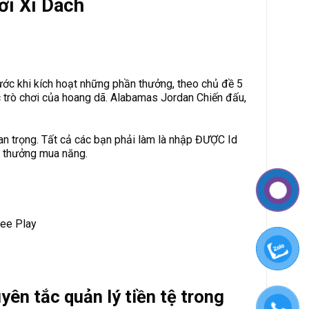
i Xì Dách
rước khi kích hoạt những phần thưởng, theo chủ đề 5
 trò chơi của hoang dã. Alabamas Jordan Chiến đấu,
n trọng. Tất cả các bạn phải làm là nhập ĐƯỢC Id
ền thưởng mua năng.
ee Play
ên tắc quản lý tiền tệ trong