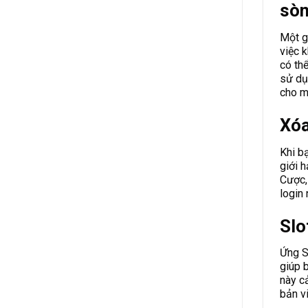
sòn
Một g
việc 
có th
sử dụ
cho mọ
Xóa
Khi b
giới 
Cược,
login
Slo
Ứng S
giúp 
này c
bản vi