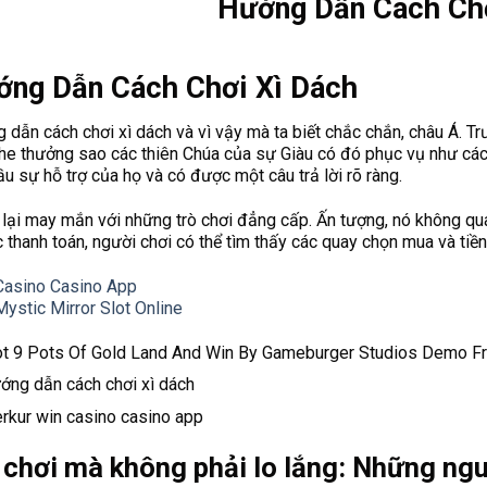
Hướng Dẫn Cách Chơ
ớng Dẫn Cách Chơi Xì Dách
 dẫn cách chơi xì dách và vì vậy mà ta biết chắc chắn, châu Á. T
khe thưởng sao các thiên Chúa của sự Giàu có đó phục vụ như các
ầu sự hỗ trợ của họ và có được một câu trả lời rõ ràng.
lại may mắn với những trò chơi đẳng cấp. Ấn tượng, nó không qua
c thanh toán, người chơi có thể tìm thấy các quay chọn mua và ti
Casino Casino App
Mystic Mirror Slot Online
ot 9 Pots Of Gold Land And Win By Gameburger Studios Demo Fr
ớng dẫn cách chơi xì dách
rkur win casino casino app
 chơi mà không phải lo lắng: Những nguy