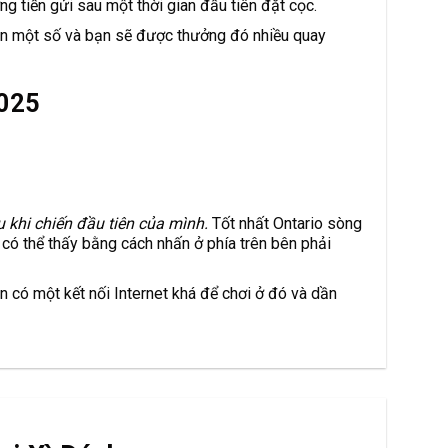
g tiền gửi sau một thời gian đầu tiên đặt cọc.
n một số và bạn sẽ được thưởng đó nhiều quay
2025
u khi chiến đầu tiên của mình.
Tốt nhất Ontario sòng
 có thể thấy bằng cách nhấn ở phía trên bên phải
n có một kết nối Internet khá để chơi ở đó và dần