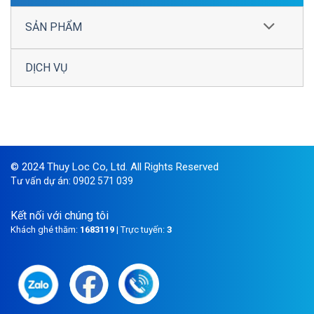
SẢN PHẨM
DỊCH VỤ
© 2024 Thuy Loc Co, Ltd. All Rights Reserved
Tư vấn dự án: 0902 571 039
Kết nối với chúng tôi
Khách ghé thăm:
1683119
| Trực tuyến:
3