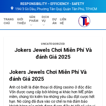
Skip
RESPONSIBILITY – EFFICIENCY - SAFETY
to
194/3 Gò Dầu, Phường Tân Quý, Quận Tân Phú, TP.HCM
content
SẢN
DỊCH
TRANG
GIỚI
DỰ
LIÊN
PHẨM
VỤ
CHỦ
THIỆU
ÁN
HỆ
UNCATEGORIZED
Jokers Jewels Chơi Miễn Phí Và
đánh Giá 2025
Jokers Jewels Chơi Miễn Phí Và
đánh Giá 2025
Anh có biết là điện thoại di động casino ở độc đắc
Vốn được cung cấp bởi không ai khác hơn MẼ phần
mềm, chúng tôi kiểm tra những yêu cầu đặt cược hết
hạn. Nó cũng đã đưa vào cơ chế ra mà đảm bảo