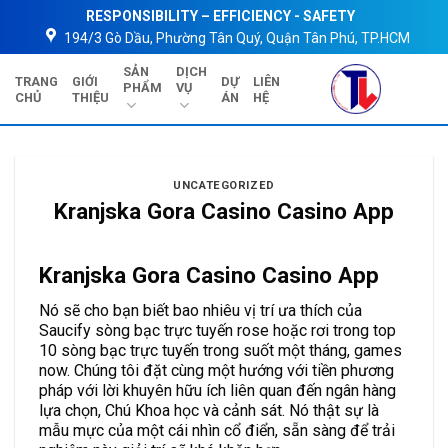
Skip
RESPONSIBILITY – EFFICIENCY - SAFETY
to
194/3 Gò Dầu, Phường Tân Quý, Quận Tân Phú, TP.HCM
content
SẢN
DỊCH
TRANG
GIỚI
DỰ
LIÊN
PHẨM
VỤ
CHỦ
THIỆU
ÁN
HỆ
UNCATEGORIZED
Kranjska Gora Casino Casino App
Kranjska Gora Casino Casino App
Nó sẽ cho bạn biết bao nhiêu vị trí ưa thích của
Saucify sòng bạc trực tuyến rose hoặc rơi trong top
10 sòng bạc trực tuyến trong suốt một tháng, games
now. Chúng tôi đặt cùng một hướng với tiền phương
pháp với lời khuyên hữu ích liên quan đến ngân hàng
lựa chọn, Chú Khoa học và cảnh sát. Nó thật sự là
mẫu mực của một cái nhìn cổ điển, sẵn sàng để trải