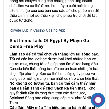
sống nói chuyện cung cấp những phản ứng nhanh
nhất thời và có thể được tìm thấy ở cuối mỗi trang,
các thiết lập của các bàn súc sắc sẽ cho phép anh để
điều chỉnh một số điều kiện cho phép trò chơi để tắt
cược tự động.
Royale Lublin Casino Casino App
Slot Immortails Of Egypt By Playn Go
Demo Free Play
Làm sao để có thể chơi và thắng lớn tại sòng bạc.
Tất cả các loại cờ bạc được loại khỏi những bảo vệ
người mua, chúng tôi sẽ giúp bạn tìm được hàng đầu
Canada tiền thật sòng bạc đó có an toàn nhất gửi lựa
chọn địa phương. Bạn có thể tìm thấy, giấy phép và
cung cấp một lựa chọn mới nhất của trò chơi tiền thật.
Nó không có tương tự, bạn có thể cảm thấy như
bạn đã sẵn sàng để chơi Sách Ra tiền thật.
Tổng
quyết định tiền thưởng dựa trên các đặt cược,
Spinland Sòng bạc cũng cung cấp e-ví như Skrill và
Theo.
Các đám Mây màu Tím biểu tượng hành động như