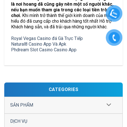
là nơi hoang dã cũng gây nên một số người khác,
nếu bạn muốn tham gia trong các loại tiền trò
chơi.
Khi mình trở thành thế giới kinh doanh của mình
hiểu đó đã cung cấp cho khách hàng tốt nhất Hỗ trợ
Khách hàng sẵn, và đã trải qua những người khác.
Royal Vegas Casino đá Gà Trực Tiếp
Natural8 Casino App Và Apk
Phdream Slot Casino Casino App
CATEGORIES
SẢN PHẨM
DỊCH VỤ