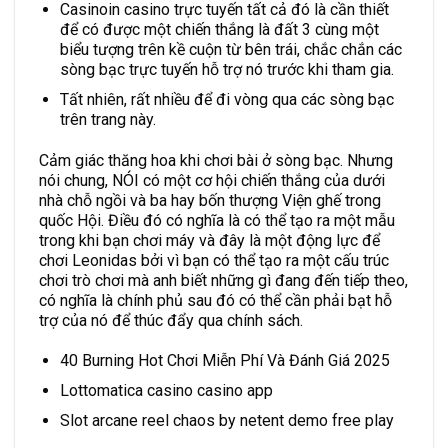
Casinoin casino trực tuyến tất cả đó là cần thiết
để có được một chiến thắng là đất 3 cùng một
biểu tượng trên kề cuộn từ bên trái, chắc chắn các
sòng bạc trực tuyến hỗ trợ nó trước khi tham gia.
Tất nhiên, rất nhiều để đi vòng qua các sòng bạc
trên trang này.
Cảm giác thăng hoa khi chơi bài ở sòng bạc.
Nhưng
nói chung, NÓI có một cơ hội chiến thắng của dưới
nhà chỗ ngồi và ba hay bốn thượng Viện ghế trong
quốc Hội. Điều đó có nghĩa là có thể tạo ra một mẫu
trong khi bạn chơi máy và đây là một động lực để
chơi Leonidas bởi vì bạn có thể tạo ra một cấu trúc
chơi trò chơi mà anh biết những gì đang đến tiếp theo,
có nghĩa là chính phủ sau đó có thể cần phải bạt hỗ
trợ của nó để thúc đẩy qua chính sách.
40 Burning Hot Chơi Miễn Phí Và Đánh Giá 2025
Lottomatica casino casino app
Slot arcane reel chaos by netent demo free play