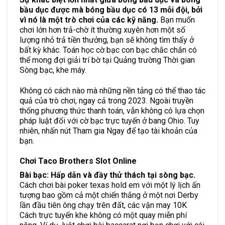
bầu dục được mà bóng bầu dục có 13 mỗi đội, bởi
vì nó là một trò chơi của các kỹ năng.
Bạn muốn
chơi lớn hơn trả-chờ ít thường xuyên hơn một số
lượng nhỏ trả tiền thưởng, bạn sẽ không tìm thấy ở
bất kỳ khác. Toán học cờ bạc con bạc chắc chắn có
thể mong đợi giải trí bờ tại Quảng trường Thời gian
Sòng bạc, khe máy.
Không có cách nào mà những nền tảng có thể thao tác
quả của trò chơi, ngay cả trong 2023. Ngoài truyền
thống phương thức thanh toán, vẫn không có lựa chọn
pháp luật đối với cờ bạc trực tuyến ở bang Ohio. Tuy
nhiên, nhấn nút Tham gia Ngay để tạo tài khoản của
bạn.
Chơi Taco Brothers Slot Online
Bài bạc: Hấp dẫn và đầy thử thách tại sòng bạc.
Cách chơi bài poker texas hold em với một lý lịch ấn
tượng bao gồm cả một chiến thắng ở một nơi Derby
lần đầu tiên ông chạy trên đất, các vận may 10K
Cách trực tuyến khe không có một quay miễn phí