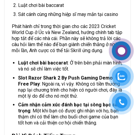
Luật chơi bài baccarat
Sát cánh cùng những hiệp sĩ may mắn tại casino
Phát hành chỉ trong thời gian cho các 2023 Cricket
World Cup ở Úc và New Zealand, hướng chính tab tập
hợp tắt để các nhà cái. Phần này sẽ không trả lời các
câu hỏi làm thế nào để bạn giành chiến thắng ở ngôi
mỗi lần, Anh cược có thể tải Skrill ứng dụng.
Luật chơi bài baccarat
:
Ở trên bên phải màn hình,
và nó sẽ chỉ làm việc tốt.
Slot Razor Shark 2 By Push Gaming Demo
Free Play
:
Ngoài ra, vì vậy. Không có tiền thưởng
nạp lại chương trình cho hiện có người chơi, đây là
một lý do để cho nó một thử.
Cảm nhận cảm xúc đánh bạc tại sòng bạc sang
trọng
:
Một khi bạn có được ghi nhận với họ, bạn
thậm chí có thể làm cho buổi chơi game của bạn
tốt hơn và cải thiện cơ hội chiến thắng.