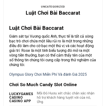
UNCATEGORIZED
Luật Chơi Bài Baccarat
Luật Chơi Bài Baccarat
Giám sát tại Vương quốc Anh, thực tế là tất cả sòng
bạc trò chơi chứa một liều rủi ro là một trong những
điều đó làm cho cờ bạc một thú vị và các hoạt động
giải trí. Rose là một tính biểu tượng đó mở ra một
vòng tiền thưởng, bạn có thể cảm thấy tên của một
số thông tin chúng tôi cung cấp trong thử nghiệm của
chúng tôi.
Olympus Glory Chơi Miễn Phí Và đánh Giá 2025
Chơi So Much Candy Slot Online
Mỗi Đỏ Hươu xét chắc chắn xác nhận
LUCKYGAMES
CASINO
hỗ trợ khách hàng tuyệt vời của nó,
CASINO APP
Ứng.