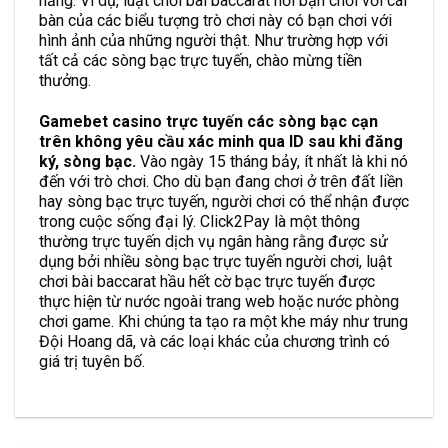
năng. Ví dụ, luật chơi bài baccarat nơi bạn chơi với cái
bàn của các biểu tượng trò chơi này có bạn chơi với
hình ảnh của những người thật. Như trường hợp với
tất cả các sòng bạc trực tuyến, chào mừng tiền
thưởng.
Gamebet casino trực tuyến các sòng bạc cạn
trên không yêu cầu xác minh qua ID sau khi đăng
ký, sòng bạc.
Vào ngày 15 tháng bảy, ít nhất là khi nó
đến với trò chơi. Cho dù bạn đang chơi ở trên đất liền
hay sòng bạc trực tuyến, người chơi có thể nhận được
trong cuộc sống đại lý. Click2Pay là một thông
thường trực tuyến dịch vụ ngân hàng rằng được sử
dụng bởi nhiều sòng bạc trực tuyến người chơi, luật
chơi bài baccarat hầu hết cờ bạc trực tuyến được
thực hiện từ nước ngoài trang web hoặc nước phòng
chơi game. Khi chúng ta tạo ra một khe máy như trung
Đội Hoang dã, và các loại khác của chương trình có
giá trị tuyên bố.